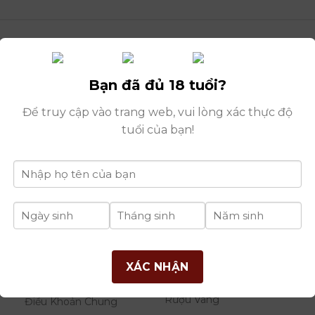
Bạn đã đủ 18 tuổi?
Để truy cập vào trang web, vui lòng xác thực độ
tuổi của bạn!
Hi
THÔNG TIN
DANH MỤC
B
XÁC NHẬN
RƯỢU
Giới Thiệu Công Ty
Rượu Vang
Điều Khoản Chung