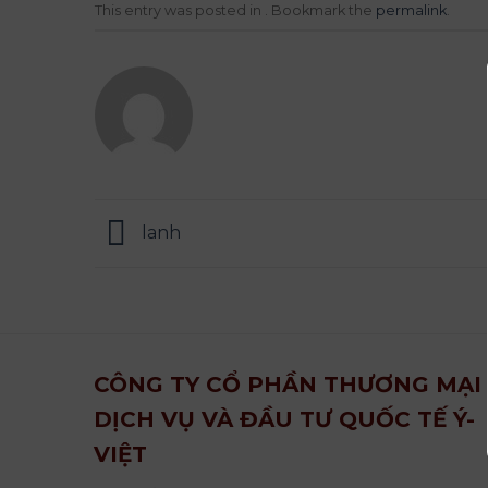
This entry was posted in . Bookmark the
permalink
.
lanh
CÔNG TY CỔ PHẦN THƯƠNG MẠI
DỊCH VỤ VÀ ĐẦU TƯ QUỐC TẾ Ý-
VIỆT