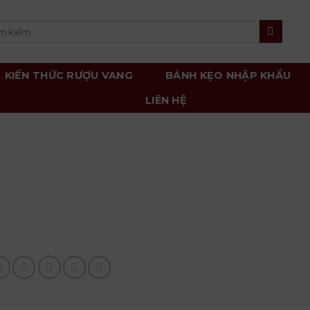
m
m:
KIẾN THỨC RƯỢU VANG
BÁNH KẸO NHẬP KHẨU
LIÊN HỆ