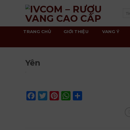
Skip
to
Tì
kiế
content
TRANG CHỦ
GIỚI THIỆU
VANG Ý
Yên
Facebook
Twitter
Pinterest
WhatsApp
Share