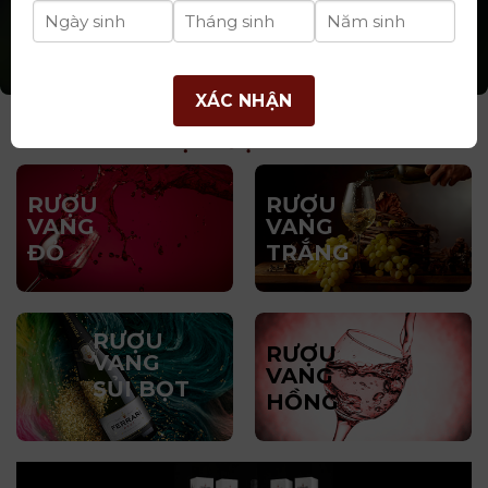
XÁC NHẬN
LOẠI RƯỢU VANG
RƯỢU
RƯỢU
VANG
VANG
ĐỎ
TRẮNG
RƯỢU
RƯỢU
VANG
VANG
SỦI BỌT
HỒNG