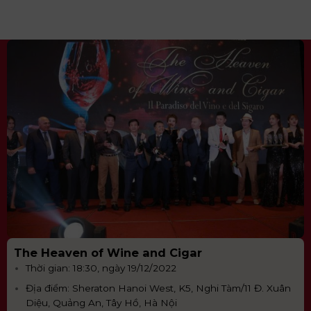
The Heaven of Wine and Cigar
Thời gian: 18:30, ngày 19/12/2022
Địa điểm: Sheraton Hanoi West, K5, Nghi Tàm/11 Đ. Xuân
Diệu, Quảng An, Tây Hồ, Hà Nội