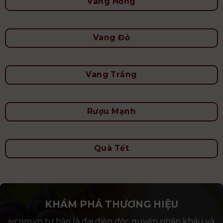
Vang Hồng
Vang Đỏ
Vang Trắng
Rượu Mạnh
Quà Tết
KHÁM PHÁ THƯƠNG HIỆU
ivcom.vn tự hào là đại diện độc quyền nhập khẩu và