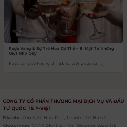
Rượu Vang & Sự Trẻ Hoá Cơ Thể – Bí Mật Từ Những
Giọt Nho Quý
Rượu vang đỏ không chỉ là biểu tượng của sự [...]
CÔNG TY CỔ PHẦN THƯƠNG MẠI DỊCH VỤ VÀ ĐẦU
TƯ QUỐC TẾ Ý-VIỆT
Địa chỉ
: Khu 6, Xã Hoài Đức, Thành Phố Hà Nội
Showroom
: Số 09 Phố Liễu Giai, Phường Ngọc Hà,