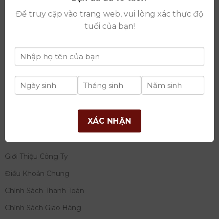
thay đổi lần thứ 17 ngày 06/08/2025
Để truy cập vào trang web, vui lòng xác thực độ
Giấy phép Phân Phối Rượu số
: 529/GP-BCT do Bộ
tuổi của bạn!
Công Thương cấp ngày 14/11/2022
Ngân hàng:
Ngân hàng TMCP Đầu tư và phát triển
Việt Nam (BIDV)
Chủ TK:
Công ty cổ phần thương mại dịch vụ và đầu
tư quốc tế Ý-Việt
Số tài khoản:
2120272308
Chi nhánh:
Tây Hồ, TP Hà Nội
XÁC NHẬN
THÔNG TIN
Giới Thiệu Công Ty
Điều Khoản Chung
Chính Sách Thanh Toán
Chính Sách Giao Hàng