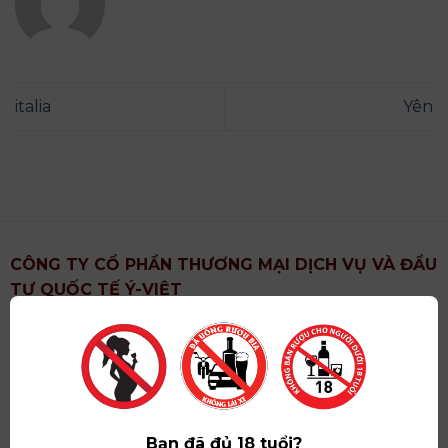
italia
Yên
CÔNG TY CỔ PHẦN THƯƠNG MẠI DỊCH VỤ VÀ ĐẦU
TƯ QUỐC TẾ Ý-VIỆT
Địa chỉ
: Khu 6, Xã Hoài Đức, Thành Phố Hà Nội
Showroom
: Số 09 Phố Liễu Giai, Phường Ngọc Hà,
Thành Phố Hà Nội
Giấy ĐKKD số
: 0102751615 do Sở Tài Chính Thành
Phố Hà Nội cấp lần đầu ngày 07/05/2008,đăng ký
Bạn đã đủ 18 tuổi?