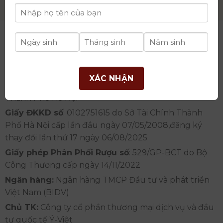
CÔNG TY CỔ PHẦN THƯƠNG MẠI DỊCH VỤ VÀ ĐẦU
TƯ QUỐC TẾ Ý-VIỆT
Địa chỉ
: Khu 6, Xã Hoài Đức, Thành Phố Hà Nội
XÁC NHẬN
Showroom
: Số 09 Phố Liễu Giai, Phường Ngọc Hà,
Thành Phố Hà Nội
Giấy ĐKKD số
: 0102751615 do Sở Tài Chính Thành
Phố Hà Nội cấp lần đầu ngày 07/05/2008,đăng ký
thay đổi lần thứ 17 ngày 06/08/2025
Giấy phép Phân Phối Rượu số
: 529/GP-BCT do Bộ
Công Thương cấp ngày 14/11/2022
Ngân hàng:
Ngân hàng TMCP Đầu tư và phát triển
Việt Nam (BIDV)
Chủ TK:
Công ty cổ phần thương mại dịch vụ và đầu
tư quốc tế Ý-Việt