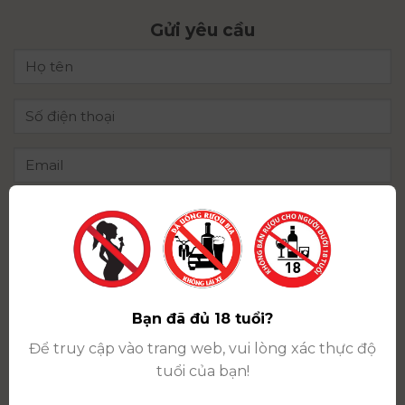
Gửi yêu cầu
Bạn đã đủ 18 tuổi?
Để truy cập vào trang web, vui lòng xác thực độ
tuổi của bạn!