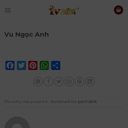
Skip
to
content
Vu Ngọc Anh
Facebook
Twitter
Pinterest
WhatsApp
Share
This entry was posted in . Bookmark the
permalink
.