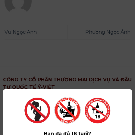
Vu Ngọc Anh
Phương Ngọc Ánh
CÔNG TY CỔ PHẦN THƯƠNG MẠI DỊCH VỤ VÀ ĐẦU
TƯ QUỐC TẾ Ý-VIỆT
Địa chỉ
: Khu 6, Xã Hoài Đức, Thành Phố Hà Nội
Showroom
: Số 09 Phố Liễu Giai, Phường Ngọc Hà,
Thành Phố Hà Nội
Giấy ĐKKD số
: 0102751615 do Sở Tài Chính Thành
Phố Hà Nội cấp lần đầu ngày 07/05/2008,đăng ký
Bạn đã đủ 18 tuổi?