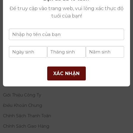
thay đổi lần thứ 17 ngày 06/08/2025
Để truy cập vào trang web, vui lòng xác thực độ
Giấy phép Phân Phối Rượu số
: 529/GP-BCT do Bộ
tuổi của bạn!
Công Thương cấp ngày 14/11/2022
Ngân hàng:
Ngân hàng TMCP Đầu tư và phát triển
Việt Nam (BIDV)
Chủ TK:
Công ty cổ phần thương mại dịch vụ và đầu
tư quốc tế Ý-Việt
Số tài khoản:
2120272308
Chi nhánh:
Tây Hồ, TP Hà Nội
XÁC NHẬN
THÔNG TIN
Giới Thiệu Công Ty
Điều Khoản Chung
Chính Sách Thanh Toán
Chính Sách Giao Hàng