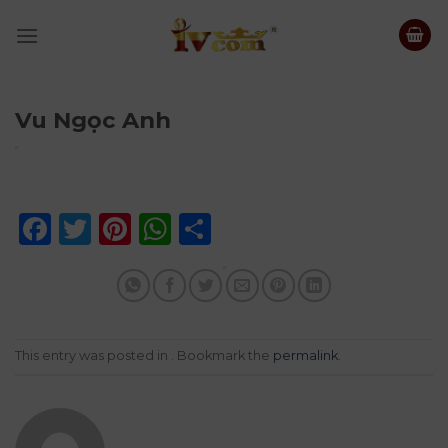
Skip
to
content
Vu Ngọc Anh
Facebook
Twitter
Pinterest
WhatsApp
Share
This entry was posted in . Bookmark the
permalink
.