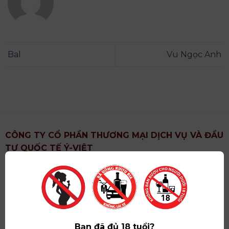
Bal
Vu Ngọc Anh
CÔNG TY CỔ PHẦN THƯƠNG MẠI DỊCH VỤ VÀ ĐẦU
TƯ QUỐC TẾ Ý-VIỆT
Địa chỉ
: Khu 6, Xã Hoài Đức, Thành Phố Hà Nội
Showroom
: Số 09 Phố Liễu Giai, Phường Ngọc Hà,
Thành Phố Hà Nội
Giấy ĐKKD số
: 0102751615 do Sở Tài Chính Thành
Phố Hà Nội cấp lần đầu ngày 07/05/2008,đăng ký
Bạn đã đủ 18 tuổi?