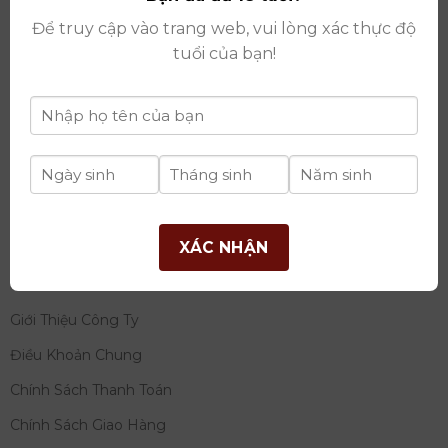
thay đổi lần thứ 17 ngày 06/08/2025
Để truy cập vào trang web, vui lòng xác thực độ
Giấy phép Phân Phối Rượu số
: 529/GP-BCT do Bộ
tuổi của bạn!
Công Thương cấp ngày 14/11/2022
Ngân hàng:
Ngân hàng TMCP Đầu tư và phát triển
Việt Nam (BIDV)
Chủ TK:
Công ty cổ phần thương mại dịch vụ và đầu
tư quốc tế Ý-Việt
Số tài khoản:
2120272308
Chi nhánh:
Tây Hồ, TP Hà Nội
XÁC NHẬN
THÔNG TIN
Giới Thiệu Công Ty
Điều Khoản Chung
Chính Sách Thanh Toán
Chính Sách Giao Hàng