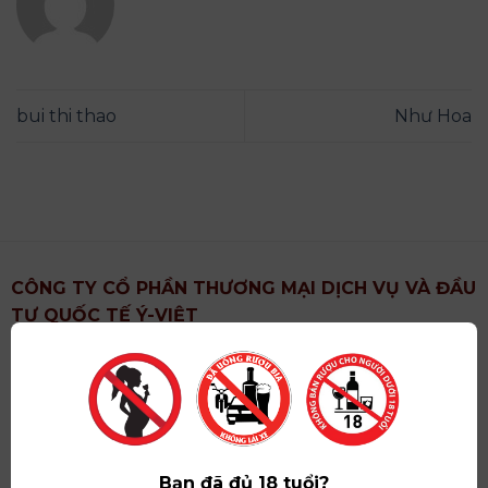
bui thi thao
Như Hoa
CÔNG TY CỔ PHẦN THƯƠNG MẠI DỊCH VỤ VÀ ĐẦU
TƯ QUỐC TẾ Ý-VIỆT
Địa chỉ
: Khu 6, Xã Hoài Đức, Thành Phố Hà Nội
Showroom
: Số 09 Phố Liễu Giai, Phường Ngọc Hà,
Thành Phố Hà Nội
Giấy ĐKKD số
: 0102751615 do Sở Tài Chính Thành
Phố Hà Nội cấp lần đầu ngày 07/05/2008,đăng ký
Bạn đã đủ 18 tuổi?