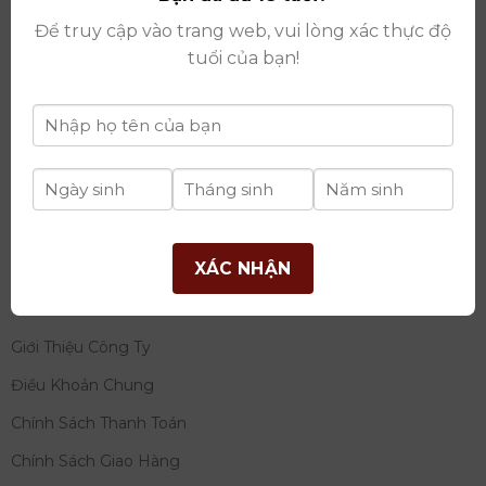
thay đổi lần thứ 17 ngày 06/08/2025
Để truy cập vào trang web, vui lòng xác thực độ
Giấy phép Phân Phối Rượu số
: 529/GP-BCT do Bộ
tuổi của bạn!
Công Thương cấp ngày 14/11/2022
Ngân hàng:
Ngân hàng TMCP Đầu tư và phát triển
Việt Nam (BIDV)
Chủ TK:
Công ty cổ phần thương mại dịch vụ và đầu
tư quốc tế Ý-Việt
Số tài khoản:
2120272308
Chi nhánh:
Tây Hồ, TP Hà Nội
XÁC NHẬN
THÔNG TIN
Giới Thiệu Công Ty
Điều Khoản Chung
Chính Sách Thanh Toán
Chính Sách Giao Hàng