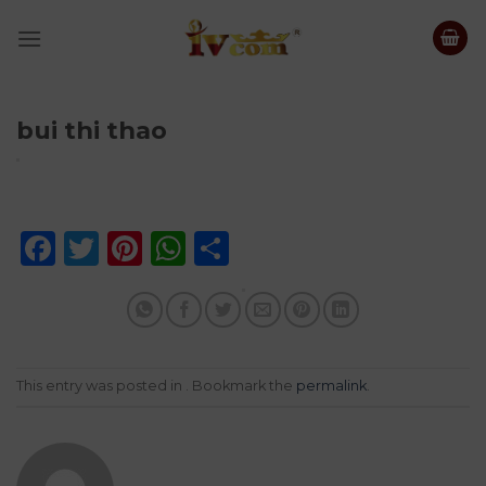
Skip
to
content
bui thi thao
Facebook
Twitter
Pinterest
WhatsApp
Share
This entry was posted in . Bookmark the
permalink
.