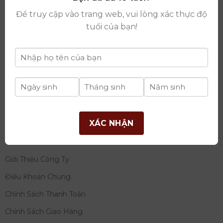
thay đổi lần thứ 17 ngày 06/08/2025
Để truy cập vào trang web, vui lòng xác thực độ
Giấy phép Phân Phối Rượu số
: 529/GP-BCT do Bộ
tuổi của bạn!
Công Thương cấp ngày 14/11/2022
Ngân hàng:
Ngân hàng TMCP Đầu tư và phát triển
Việt Nam (BIDV)
Chủ TK:
Công ty cổ phần thương mại dịch vụ và đầu
tư quốc tế Ý-Việt
Số tài khoản:
2120272308
Chi nhánh:
Tây Hồ, TP Hà Nội
XÁC NHẬN
THÔNG TIN
Giới Thiệu Công Ty
Điều Khoản Chung
Chính Sách Thanh Toán
Chính Sách Giao Hàng