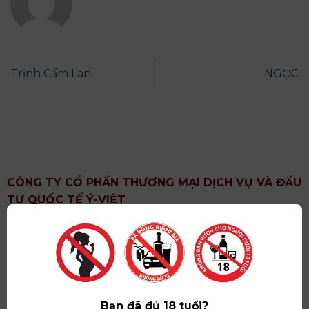
Trịnh Cẩm Lan
NGỌC
CÔNG TY CỔ PHẦN THƯƠNG MẠI DỊCH VỤ VÀ ĐẦU
TƯ QUỐC TẾ Ý-VIỆT
Địa chỉ
: Khu 6, Xã Hoài Đức, Thành Phố Hà Nội
Showroom
: Số 09 Phố Liễu Giai, Phường Ngọc Hà,
Thành Phố Hà Nội
Giấy ĐKKD số
: 0102751615 do Sở Tài Chính Thành
Phố Hà Nội cấp lần đầu ngày 07/05/2008,đăng ký
Bạn đã đủ 18 tuổi?