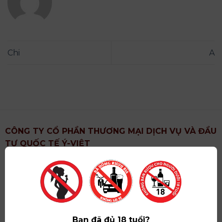
Chi
A
CÔNG TY CỔ PHẦN THƯƠNG MẠI DỊCH VỤ VÀ ĐẦU
TƯ QUỐC TẾ Ý-VIỆT
Địa chỉ
: Khu 6, Xã Hoài Đức, Thành Phố Hà Nội
Showroom
: Số 09 Phố Liễu Giai, Phường Ngọc Hà,
Thành Phố Hà Nội
Giấy ĐKKD số
: 0102751615 do Sở Tài Chính Thành
Phố Hà Nội cấp lần đầu ngày 07/05/2008,đăng ký
Bạn đã đủ 18 tuổi?