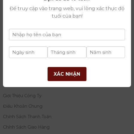
thay đổi lần thứ 17 ngày 06/08/2025
Để truy cập vào trang web, vui lòng xác thực độ
Giấy phép Phân Phối Rượu số
: 529/GP-BCT do Bộ
tuổi của bạn!
Công Thương cấp ngày 14/11/2022
Ngân hàng:
Ngân hàng TMCP Đầu tư và phát triển
Việt Nam (BIDV)
Chủ TK:
Công ty cổ phần thương mại dịch vụ và đầu
tư quốc tế Ý-Việt
Số tài khoản:
2120272308
Chi nhánh:
Tây Hồ, TP Hà Nội
XÁC NHẬN
THÔNG TIN
Giới Thiệu Công Ty
Điều Khoản Chung
Chính Sách Thanh Toán
Chính Sách Giao Hàng