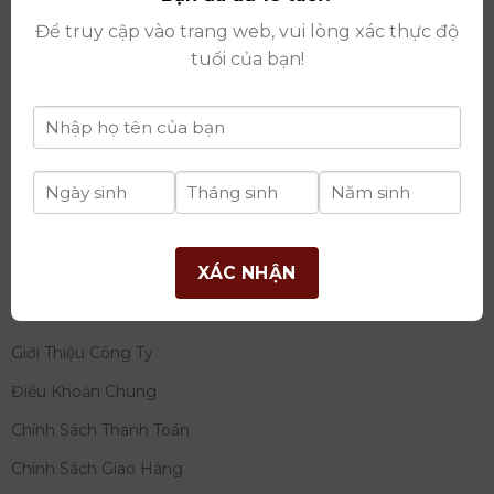
thay đổi lần thứ 17 ngày 06/08/2025
Để truy cập vào trang web, vui lòng xác thực độ
Giấy phép Phân Phối Rượu số
: 529/GP-BCT do Bộ
tuổi của bạn!
Công Thương cấp ngày 14/11/2022
Ngân hàng:
Ngân hàng TMCP Đầu tư và phát triển
Việt Nam (BIDV)
Chủ TK:
Công ty cổ phần thương mại dịch vụ và đầu
tư quốc tế Ý-Việt
Số tài khoản:
2120272308
Chi nhánh:
Tây Hồ, TP Hà Nội
XÁC NHẬN
THÔNG TIN
Giới Thiệu Công Ty
Điều Khoản Chung
Chính Sách Thanh Toán
Chính Sách Giao Hàng