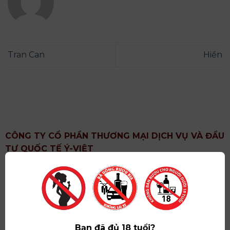
Tran Can
Hiền
CÔNG TY CỔ PHẦN THƯƠNG MẠI DỊCH VỤ VÀ ĐẦU
TƯ QUỐC TẾ Ý-VIỆT
Địa chỉ
: Khu 6, Xã Hoài Đức, Thành Phố Hà Nội
Showroom
: Số 09 Phố Liễu Giai, Phường Ngọc Hà,
Thành Phố Hà Nội
Giấy ĐKKD số
: 0102751615 do Sở Tài Chính Thành
Phố Hà Nội cấp lần đầu ngày 07/05/2008,đăng ký
Bạn đã đủ 18 tuổi?