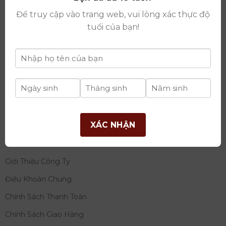
thay đổi lần thứ 17 ngày 06/08/2025
Để truy cập vào trang web, vui lòng xác thực độ
Giấy phép Phân Phối Rượu số
: 529/GP-BCT do Bộ
tuổi của bạn!
Công Thương cấp ngày 14/11/2022
Ngân hàng:
Ngân hàng TMCP Đầu tư và phát triển
Việt Nam (BIDV)
Chủ TK:
Công ty cổ phần thương mại dịch vụ và đầu
tư quốc tế Ý-Việt
Số tài khoản:
2120272308
Chi nhánh:
Tây Hồ, TP Hà Nội
XÁC NHẬN
THÔNG TIN
Giới Thiệu Công Ty
Điều Khoản Chung
Chính Sách Thanh Toán
Chính Sách Giao Hàng