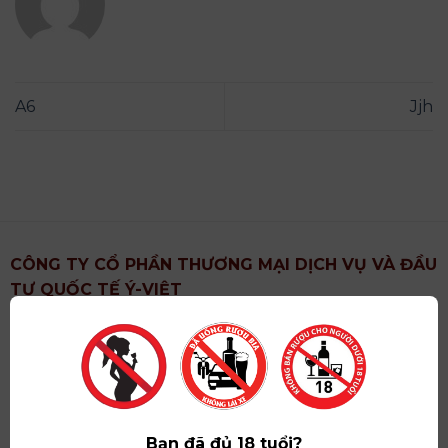
A6
Jjh
CÔNG TY CỔ PHẦN THƯƠNG MẠI DỊCH VỤ VÀ ĐẦU
TƯ QUỐC TẾ Ý-VIỆT
Địa chỉ
: Khu 6, Xã Hoài Đức, Thành Phố Hà Nội
Showroom
: Số 09 Phố Liễu Giai, Phường Ngọc Hà,
Thành Phố Hà Nội
Giấy ĐKKD số
: 0102751615 do Sở Tài Chính Thành
Phố Hà Nội cấp lần đầu ngày 07/05/2008,đăng ký
Bạn đã đủ 18 tuổi?