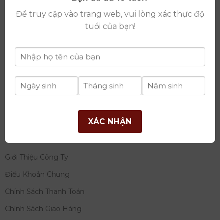
thay đổi lần thứ 17 ngày 06/08/2025
Để truy cập vào trang web, vui lòng xác thực độ
Giấy phép Phân Phối Rượu số
: 529/GP-BCT do Bộ
tuổi của bạn!
Công Thương cấp ngày 14/11/2022
Ngân hàng:
Ngân hàng TMCP Đầu tư và phát triển
Việt Nam (BIDV)
Chủ TK:
Công ty cổ phần thương mại dịch vụ và đầu
tư quốc tế Ý-Việt
Số tài khoản:
2120272308
Chi nhánh:
Tây Hồ, TP Hà Nội
XÁC NHẬN
THÔNG TIN
Giới Thiệu Công Ty
Điều Khoản Chung
Chính Sách Thanh Toán
Chính Sách Giao Hàng