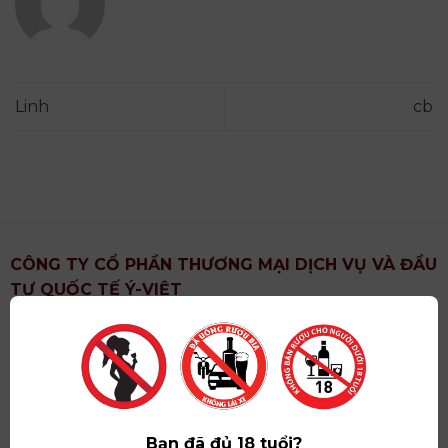
Linh
cb
CÔNG TY CỔ PHẦN THƯƠNG MẠI DỊCH VỤ VÀ ĐẦU
TƯ QUỐC TẾ Ý-VIỆT
Địa chỉ
: Khu 6, Xã Hoài Đức, Thành Phố Hà Nội
Showroom
: Số 09 Phố Liễu Giai, Phường Ngọc Hà,
Thành Phố Hà Nội
Giấy ĐKKD số
: 0102751615 do Sở Tài Chính Thành
Phố Hà Nội cấp lần đầu ngày 07/05/2008,đăng ký
Bạn đã đủ 18 tuổi?