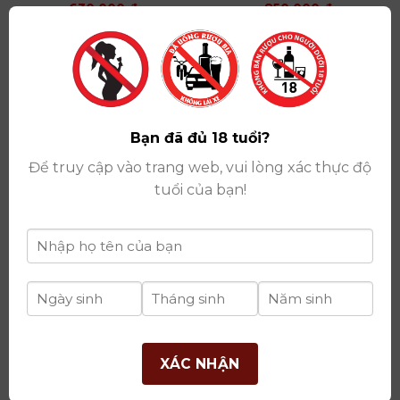
630.000
₫
850.000
₫
THÊM VÀO GIỎ HÀNG
THÊM VÀO GIỎ HÀNG
Bạn đã đủ 18 tuổi?
FRÀ ROUGE DOLCÈ (
MAGNA TERRA NERO
Vang Ngọt)
D`AVOLA SICILIA 2005
Để truy cập vào trang web, vui lòng xác thực độ
530.000
₫
830.000
₫
tuổi của bạn!
THÊM VÀO GIỎ HÀNG
THÊM VÀO GIỎ HÀNG
PRIMITIVO SALENTO
1.150.000
₫
NERO D’AVOLA SYRAH
SICILIA 2014
THÊM VÀO GIỎ HÀNG
690.000
₫
XÁC NHẬN
THÊM VÀO GIỎ HÀNG