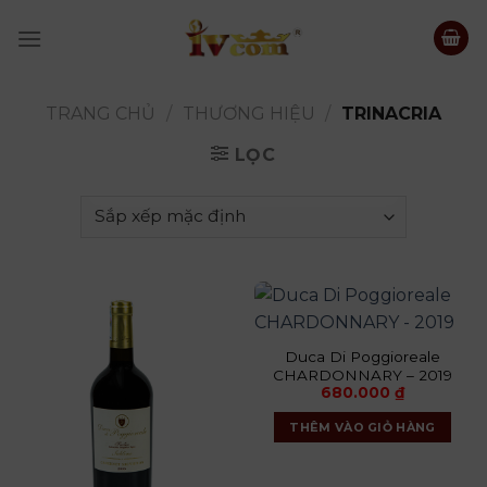
Skip
to
content
TRANG CHỦ
/
THƯƠNG HIỆU
/
TRINACRIA
LỌC
Duca Di Poggioreale
CHARDONNARY – 2019
680.000
₫
THÊM VÀO GIỎ HÀNG