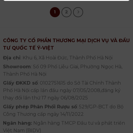
1
2
CÔNG TY CỔ PHẦN THƯƠNG MẠI DỊCH VỤ VÀ ĐẦU
TƯ QUỐC TẾ Ý-VIỆT
Địa chỉ
: Khu 6, Xã Hoài Đức, Thành Phố Hà Nội
Showroom
: Số 09 Phố Liễu Giai, Phường Ngọc Hà,
Thành Phố Hà Nội
Giấy ĐKKD số
: 0102751615 do Sở Tài Chính Thành
Phố Hà Nội cấp lần đầu ngày 07/05/2008,đăng ký
thay đổi lần thứ 17 ngày 06/08/2025
Giấy phép Phân Phối Rượu số
: 529/GP-BCT do Bộ
Công Thương cấp ngày 14/11/2022
Ngân hàng:
Ngân hàng TMCP Đầu tư và phát triển
Việt Nam (BIDV)