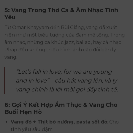
5: Vang Trong Thơ Ca & Âm Nhạc Tình
Yêu
Từ Omar Khayyam đến Bùi Giáng, vang đã xuất
hiện như một biểu tượng của đam mê sống. Trong
âm nhạc, những ca khúc jazz, ballad, hay cả nhạc
Pháp đều không thiếu hình ảnh cặp đôi bên ly
vang.
“Let’s fall in love, for we are young
and in love” – câu hát vang lên, và ly
vang chính là lời mời gọi đầy tinh tế.
6: Gợi Ý Kết Hợp Ẩm Thực & Vang Cho
Buổi Hẹn Hò
Vang đỏ + Thịt bò nướng, pasta sốt đỏ
: Cho
tình yêu sâu đậm.