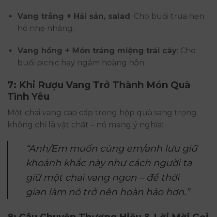
Vang trắng + Hải sản, salad
: Cho buổi trưa hẹn
hò nhẹ nhàng.
Vang hồng + Món tráng miệng trái cây
: Cho
buổi picnic hay ngắm hoàng hôn.
7: Khi Rượu Vang Trở Thành Món Quà
Tình Yêu
Một chai vang cao cấp trong hộp quà sang trọng
không chỉ là vật chất – nó mang ý nghĩa:
“Anh/Em muốn cùng em/anh lưu giữ
khoảnh khắc này như cách người ta
giữ một chai vang ngon – để thời
gian làm nó trở nên hoàn hảo hơn.”
8: Câu Chuyện Thương Hiệu & Lời Mời Gọi