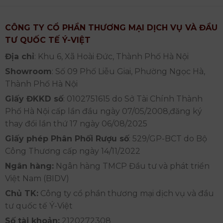
CÔNG TY CỔ PHẦN THƯƠNG MẠI DỊCH VỤ VÀ ĐẦU
TƯ QUỐC TẾ Ý-VIỆT
Địa chỉ
: Khu 6, Xã Hoài Đức, Thành Phố Hà Nội
Showroom
: Số 09 Phố Liễu Giai, Phường Ngọc Hà,
Thành Phố Hà Nội
Giấy ĐKKD số
: 0102751615 do Sở Tài Chính Thành
Phố Hà Nội cấp lần đầu ngày 07/05/2008,đăng ký
thay đổi lần thứ 17 ngày 06/08/2025
Giấy phép Phân Phối Rượu số
: 529/GP-BCT do Bộ
Công Thương cấp ngày 14/11/2022
Ngân hàng:
Ngân hàng TMCP Đầu tư và phát triển
Việt Nam (BIDV)
Chủ TK:
Công ty cổ phần thương mại dịch vụ và đầu
tư quốc tế Ý-Việt
Số tài khoản:
2120272308