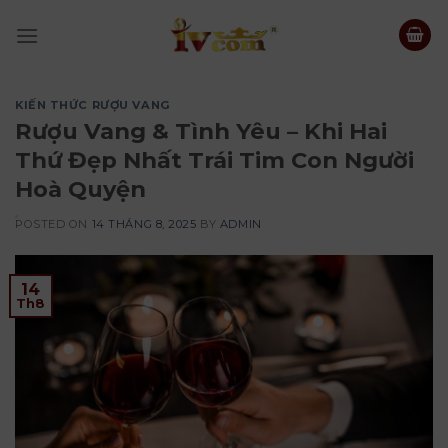
Skip
to
content
KIẾN THỨC RƯỢU VANG
Rượu Vang & Tình Yêu – Khi Hai
Thứ Đẹp Nhất Trái Tim Con Người
Hoà Quyện
POSTED ON
14 THÁNG 8, 2025
BY
ADMIN
14
Th8