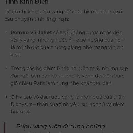
Tình Kinh Điển
Từ cổ chí kim, rượu vang đã xuất hiện trong vô số
câu chuyện tình lãng mạn:
Romeo và Juliet
có thể không được nhắc đến
với ly vang, nhưng nước Ý – quê hương của họ –
là mảnh đất của những giống nho mang vị tình
yêu.
Trong các bộ phim Pháp, ta luôn thấy những cặp
đôi ngồi bên ban công nhỏ, ly vang đỏ trên bàn,
gió chiều Paris làm rung nhẹ khăn trải bàn.
Ở Hy Lạp cổ đại, rượu vang là món quà của thần
Dionysus – thần của tình yêu, sự lạc thú và niềm
hoan lạc.
Rượu vang luôn đi cùng những