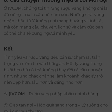
Ở IVCOM, chúng tôi tin rằng rượu vang không chỉ là
đồ uống – nó là cầu nối cảm xúc. Những chai vang
nhập khẩu từ Ý không chỉ mang hương vị tinh tế,
mà còn mang câu chuyện, lịch sử và cảm xúc bạn
có thể chia sẻ cùng người mình yêu.
Kết
Tình yêu và rượu vang đều cần sự chậm rãi, trân
trọng và niềm tin vào thời gian. Một ly vang trong
buổi hẹn hò có thể không thay đổi cả câu chuyện
tình, nhưng chắc chắn sẽ làm khoảnh khắc ấy trở
nên đẹp hơn, sâu hơn và đáng nhớ hơn.
🥂
[IVCOM
– Rượu vang nhập khẩu chính hãng.
📦 Giao tận nơi – Hộp quà sang trọng – Lý tưởng cho
mọi dịp yêu thương.