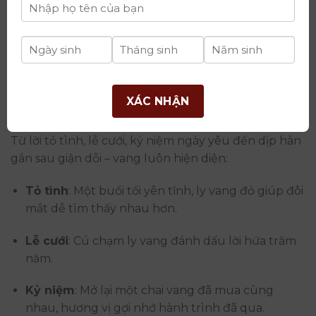
4: Nghi Thức Vang Trong Những Dấu Ấn
XÁC NHẬN
Tình Yêu
Từ lời tỏ tình, lễ cưới, kỷ niệm ngày yêu đến dịp hàn
gắn sau giận dỗi – vang luôn hiện diện:
Tỏ tình
: Một buổi tối yên tĩnh, ly vang đỏ giúp đôi
mắt dễ tìm thấy nhau hơn.
Lễ cưới
: Cú chạm ly vang đánh dấu lời hứa trăm
năm.
Kỷ niệm
: Mở lại một chai vang đã mua cùng
nhau, hương vị gợi nhớ hành trình đã qua.