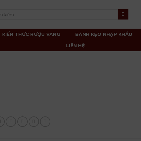
m
m:
KIẾN THỨC RƯỢU VANG
BÁNH KẸO NHẬP KHẨU
LIÊN HỆ