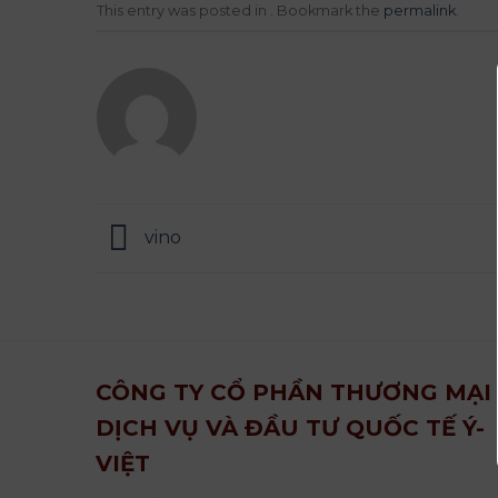
This entry was posted in . Bookmark the
permalink
.
vino
CÔNG TY CỔ PHẦN THƯƠNG MẠI
DỊCH VỤ VÀ ĐẦU TƯ QUỐC TẾ Ý-
VIỆT