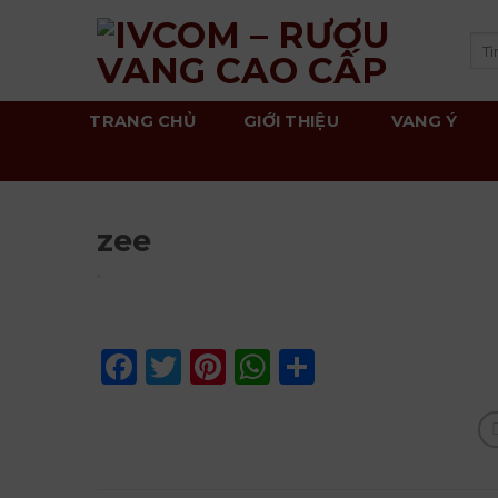
Skip
to
Tì
kiế
content
TRANG CHỦ
GIỚI THIỆU
VANG Ý
zee
Facebook
Twitter
Pinterest
WhatsApp
Share