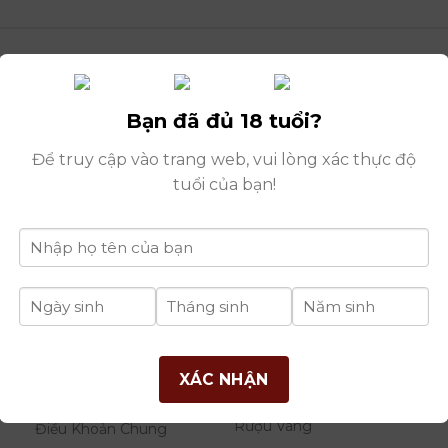
Bạn đã đủ 18 tuổi?
Để truy cập vào trang web, vui lòng xác thực độ
tuổi của bạn!
THÔNG TIN
DANH MỤC
B
XÁC NHẬN
RƯỢU
Giới Thiệu Công Ty
Rượu Vang
Điều Khoản Chung