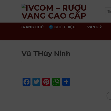
Skip
to
Tì
kiế
content
TRANG CHỦ
GIỚI THIỆU
VANG Ý
Vũ THùy Ninh
Facebook
Twitter
Pinterest
WhatsApp
Share