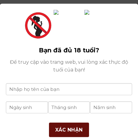
Bạn đã đủ 18 tuổi?
Để truy cập vào trang web, vui lòng xác thực độ
Trang Tạ MKT Inbou
tuổi của bạn!
THÔNG TIN
DANH MỤC
B
RƯỢU
Giới Thiệu Công Ty
XÁC NHẬN
Rượu Vang
Điều Khoản Chung