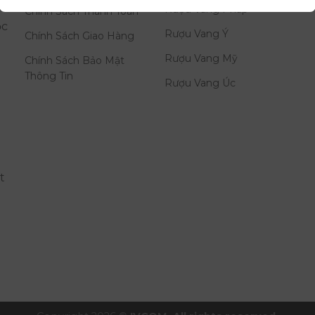
i
Rượu Vang Pháp
Chính Sách Thanh Toán
ọc
Rượu Vang Ý
Chính Sách Giao Hàng
Rượu Vang Mỹ
Chính Sách Bảo Mật
Thông Tin
Rượu Vang Úc
t