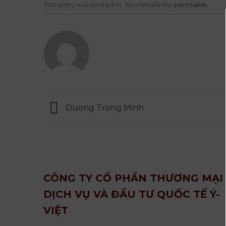
This entry was posted in . Bookmark the
permalink
.
Duong Trong Minh
CÔNG TY CỔ PHẦN THƯƠNG MẠI
DỊCH VỤ VÀ ĐẦU TƯ QUỐC TẾ Ý-
VIỆT