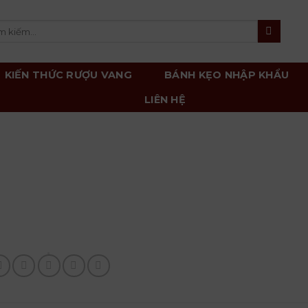
m
m:
KIẾN THỨC RƯỢU VANG
BÁNH KẸO NHẬP KHẨU
LIÊN HỆ