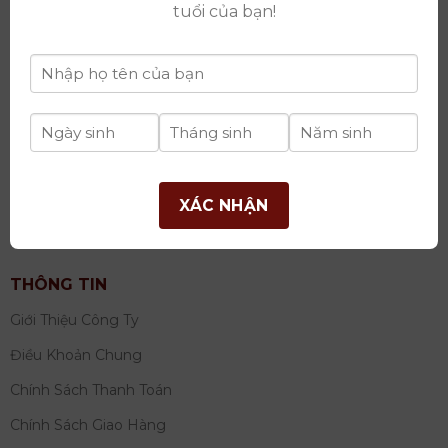
thay đổi lần thứ 17 ngày 06/08/2025
tuổi của bạn!
Giấy phép Phân Phối Rượu số
: 529/GP-BCT do Bộ
Công Thương cấp ngày 14/11/2022
Ngân hàng:
Ngân hàng TMCP Đầu tư và phát triển
Việt Nam (BIDV)
Chủ TK:
Công ty cổ phần thương mại dịch vụ và đầu
tư quốc tế Ý-Việt
Số tài khoản:
2120272308
XÁC NHẬN
Chi nhánh:
Tây Hồ, TP Hà Nội
THÔNG TIN
Giới Thiệu Công Ty
Điều Khoản Chung
Chính Sách Thanh Toán
Chính Sách Giao Hàng