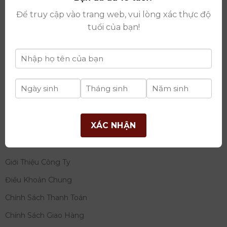
thay đổi lần thứ 17 ngày 06/08/2025
Để truy cập vào trang web, vui lòng xác thực độ
Giấy phép Phân Phối Rượu số
: 529/GP-BCT do Bộ
tuổi của bạn!
Công Thương cấp ngày 14/11/2022
Ngân hàng:
Ngân hàng TMCP Đầu tư và phát triển
Việt Nam (BIDV)
Chủ TK:
Công ty cổ phần thương mại dịch vụ và đầu
tư quốc tế Ý-Việt
Số tài khoản:
2120272308
Chi nhánh:
Tây Hồ, TP Hà Nội
XÁC NHẬN
THÔNG TIN
Giới Thiệu Công Ty
Điều Khoản Chung
Chính Sách Thanh Toán
Chính Sách Giao Hàng