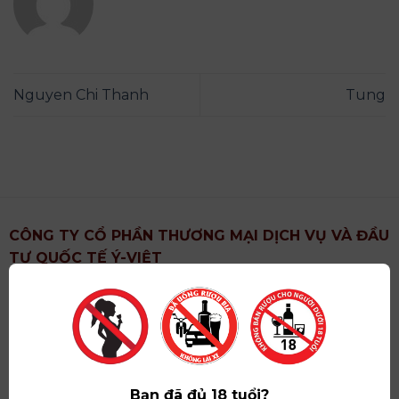
Nguyen Chi Thanh
Tung
CÔNG TY CỔ PHẦN THƯƠNG MẠI DỊCH VỤ VÀ ĐẦU
TƯ QUỐC TẾ Ý-VIỆT
Địa chỉ
: Khu 6, Xã Hoài Đức, Thành Phố Hà Nội
Showroom
: Số 09 Phố Liễu Giai, Phường Ngọc Hà,
Thành Phố Hà Nội
Giấy ĐKKD số
: 0102751615 do Sở Tài Chính Thành
Phố Hà Nội cấp lần đầu ngày 07/05/2008,đăng ký
Bạn đã đủ 18 tuổi?