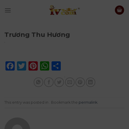
Skip
to
content
Trương Thu Hương
Facebook
Twitter
Pinterest
WhatsApp
Share
This entry was posted in . Bookmark the
permalink
.