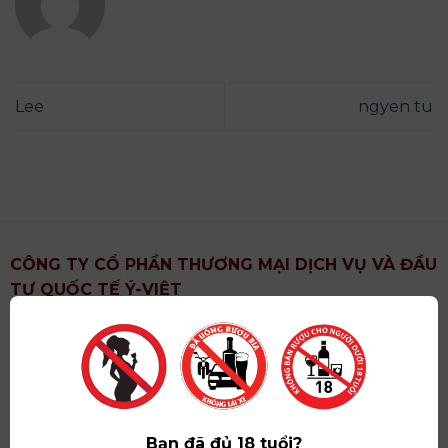
Lee
ngyen tu
CÔNG TY CỔ PHẦN THƯƠNG MẠI DỊCH VỤ VÀ ĐẦU
TƯ QUỐC TẾ Ý-VIỆT
Địa chỉ
: Khu 6, Xã Hoài Đức, Thành Phố Hà Nội
Showroom
: Số 09 Phố Liễu Giai, Phường Ngọc Hà,
Thành Phố Hà Nội
Giấy ĐKKD số
: 0102751615 do Sở Tài Chính Thành
Phố Hà Nội cấp lần đầu ngày 07/05/2008,đăng ký
Bạn đã đủ 18 tuổi?