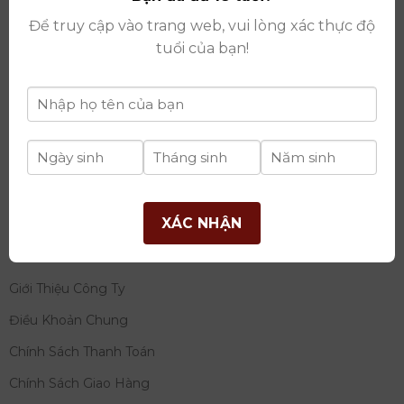
thay đổi lần thứ 17 ngày 06/08/2025
Để truy cập vào trang web, vui lòng xác thực độ
Giấy phép Phân Phối Rượu số
: 529/GP-BCT do Bộ
tuổi của bạn!
Công Thương cấp ngày 14/11/2022
Ngân hàng:
Ngân hàng TMCP Đầu tư và phát triển
Việt Nam (BIDV)
Chủ TK:
Công ty cổ phần thương mại dịch vụ và đầu
tư quốc tế Ý-Việt
Số tài khoản:
2120272308
Chi nhánh:
Tây Hồ, TP Hà Nội
XÁC NHẬN
THÔNG TIN
Giới Thiệu Công Ty
Điều Khoản Chung
Chính Sách Thanh Toán
Chính Sách Giao Hàng