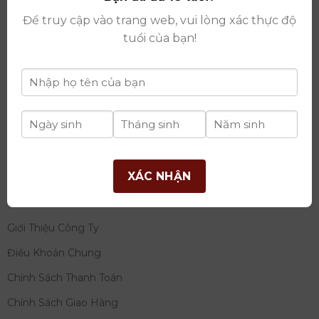
thay đổi lần thứ 17 ngày 06/08/2025
Để truy cập vào trang web, vui lòng xác thực độ
Giấy phép Phân Phối Rượu số
: 529/GP-BCT do Bộ
tuổi của bạn!
Công Thương cấp ngày 14/11/2022
Ngân hàng:
Ngân hàng TMCP Đầu tư và phát triển
Việt Nam (BIDV)
Chủ TK:
Công ty cổ phần thương mại dịch vụ và đầu
tư quốc tế Ý-Việt
Số tài khoản:
2120272308
Chi nhánh:
Tây Hồ, TP Hà Nội
XÁC NHẬN
THÔNG TIN
Giới Thiệu Công Ty
Điều Khoản Chung
Chính Sách Thanh Toán
Chính Sách Giao Hàng