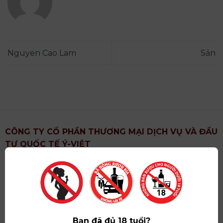
Nguyen Cao Lam
Sản
CÔNG TY CỔ PHẦN THƯƠNG MẠI DỊCH VỤ VÀ ĐẦU
TƯ QUỐC TẾ Ý-VIỆT
Địa chỉ
: Khu 6, Xã Hoài Đức, Thành Phố Hà Nội
Showroom
: Số 09 Phố Liễu Giai, Phường Ngọc Hà,
Thành Phố Hà Nội
Giấy ĐKKD số
: 0102751615 do Sở Tài Chính Thành
Phố Hà Nội cấp lần đầu ngày 07/05/2008,đăng ký
Bạn đã đủ 18 tuổi?