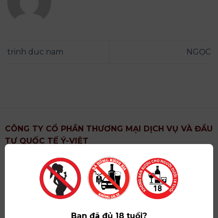
trinh duc nam
NGỌC
CÔNG TY CỔ PHẦN THƯƠNG MẠI DỊCH VỤ VÀ ĐẦU
TƯ QUỐC TẾ Ý-VIỆT
Địa chỉ
: Khu 6, Xã Hoài Đức, Thành Phố Hà Nội
Showroom
: Số 09 Phố Liễu Giai, Phường Ngọc Hà,
Thành Phố Hà Nội
Giấy ĐKKD số
: 0102751615 do Sở Tài Chính Thành
Phố Hà Nội cấp lần đầu ngày 07/05/2008,đăng ký
Bạn đã đủ 18 tuổi?