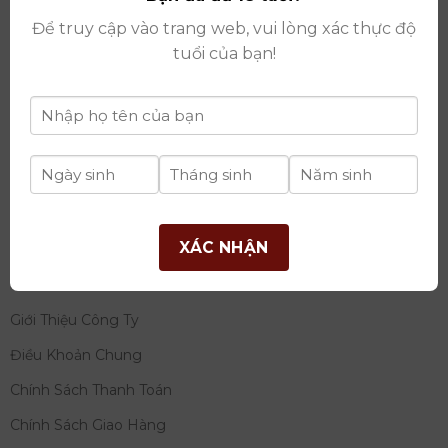
thay đổi lần thứ 17 ngày 06/08/2025
Để truy cập vào trang web, vui lòng xác thực độ
Giấy phép Phân Phối Rượu số
: 529/GP-BCT do Bộ
tuổi của bạn!
Công Thương cấp ngày 14/11/2022
Ngân hàng:
Ngân hàng TMCP Đầu tư và phát triển
Việt Nam (BIDV)
Chủ TK:
Công ty cổ phần thương mại dịch vụ và đầu
tư quốc tế Ý-Việt
Số tài khoản:
2120272308
Chi nhánh:
Tây Hồ, TP Hà Nội
XÁC NHẬN
THÔNG TIN
Giới Thiệu Công Ty
Điều Khoản Chung
Chính Sách Thanh Toán
Chính Sách Giao Hàng