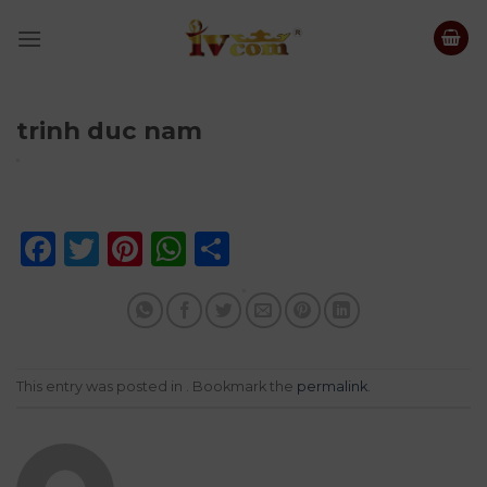
Skip
to
content
trinh duc nam
Facebook
Twitter
Pinterest
WhatsApp
Share
This entry was posted in . Bookmark the
permalink
.