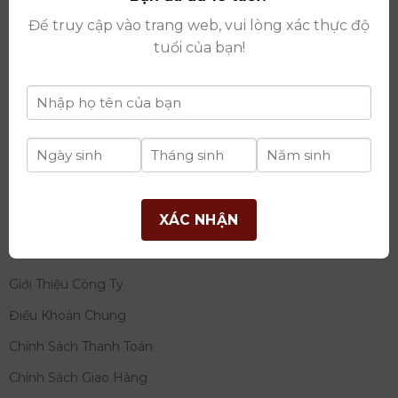
thay đổi lần thứ 17 ngày 06/08/2025
Để truy cập vào trang web, vui lòng xác thực độ
Giấy phép Phân Phối Rượu số
: 529/GP-BCT do Bộ
tuổi của bạn!
Công Thương cấp ngày 14/11/2022
Ngân hàng:
Ngân hàng TMCP Đầu tư và phát triển
Việt Nam (BIDV)
Chủ TK:
Công ty cổ phần thương mại dịch vụ và đầu
tư quốc tế Ý-Việt
Số tài khoản:
2120272308
Chi nhánh:
Tây Hồ, TP Hà Nội
XÁC NHẬN
THÔNG TIN
Giới Thiệu Công Ty
Điều Khoản Chung
Chính Sách Thanh Toán
Chính Sách Giao Hàng