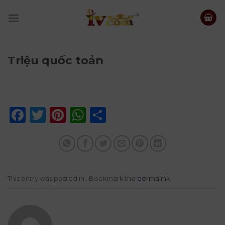
Skip
to
content
Triệu quốc toản
Facebook
Twitter
Pinterest
WhatsApp
Share
This entry was posted in . Bookmark the
permalink
.