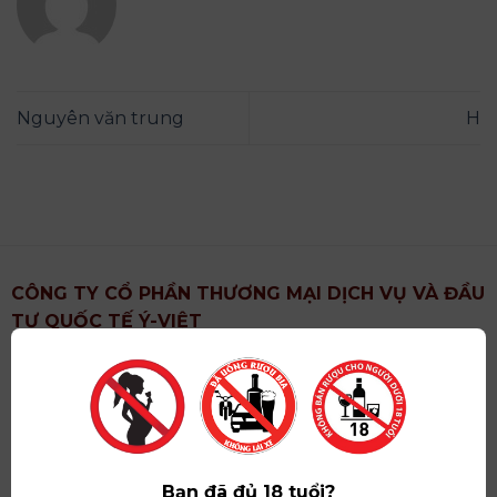
Nguyên văn trung
H
CÔNG TY CỔ PHẦN THƯƠNG MẠI DỊCH VỤ VÀ ĐẦU
TƯ QUỐC TẾ Ý-VIỆT
Địa chỉ
: Khu 6, Xã Hoài Đức, Thành Phố Hà Nội
Showroom
: Số 09 Phố Liễu Giai, Phường Ngọc Hà,
Thành Phố Hà Nội
Giấy ĐKKD số
: 0102751615 do Sở Tài Chính Thành
Phố Hà Nội cấp lần đầu ngày 07/05/2008,đăng ký
Bạn đã đủ 18 tuổi?