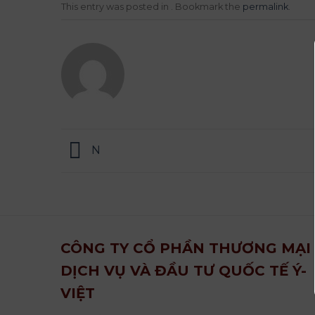
This entry was posted in . Bookmark the
permalink
.
N
CÔNG TY CỔ PHẦN THƯƠNG MẠI
DỊCH VỤ VÀ ĐẦU TƯ QUỐC TẾ Ý-
VIỆT