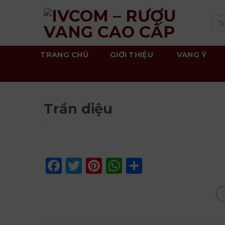
Skip
to
Tì
kiế
content
TRANG CHỦ
GIỚI THIỆU
VANG Ý
Trần diệu
Facebook
Twitter
Pinterest
WhatsApp
Share