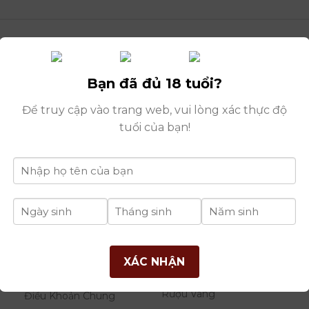
Bạn đã đủ 18 tuổi?
Để truy cập vào trang web, vui lòng xác thực độ
tuổi của bạn!
Du
THÔNG TIN
DANH MỤC
B
XÁC NHẬN
RƯỢU
Giới Thiệu Công Ty
Rượu Vang
Điều Khoản Chung