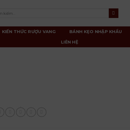
m
m:
KIẾN THỨC RƯỢU VANG
BÁNH KẸO NHẬP KHẨU
LIÊN HỆ