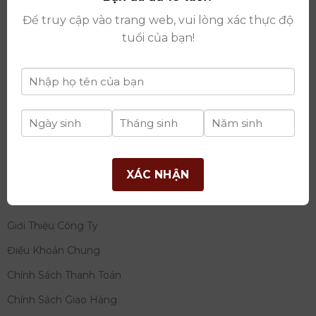
thay đổi lần thứ 17 ngày 06/08/2025
Để truy cập vào trang web, vui lòng xác thực độ
Giấy phép Phân Phối Rượu số
: 529/GP-BCT do Bộ
tuổi của bạn!
Công Thương cấp ngày 14/11/2022
Ngân hàng:
Ngân hàng TMCP Đầu tư và phát triển
Việt Nam (BIDV)
Chủ TK:
Công ty cổ phần thương mại dịch vụ và đầu
tư quốc tế Ý-Việt
Số tài khoản:
2120272308
Chi nhánh:
Tây Hồ, TP Hà Nội
XÁC NHẬN
THÔNG TIN
Giới Thiệu Công Ty
Điều Khoản Chung
Chính Sách Thanh Toán
Chính Sách Giao Hàng