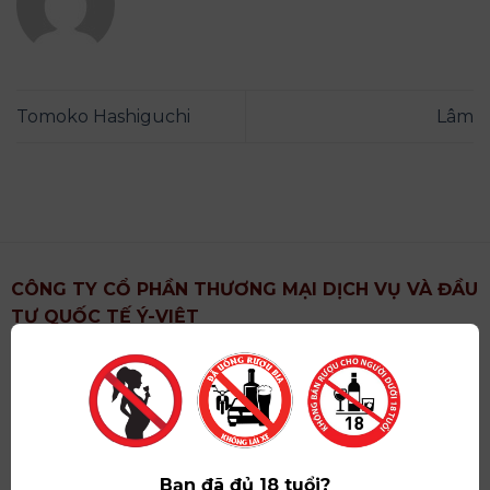
Tomoko Hashiguchi
Lâm
CÔNG TY CỔ PHẦN THƯƠNG MẠI DỊCH VỤ VÀ ĐẦU
TƯ QUỐC TẾ Ý-VIỆT
Địa chỉ
: Khu 6, Xã Hoài Đức, Thành Phố Hà Nội
Showroom
: Số 09 Phố Liễu Giai, Phường Ngọc Hà,
Thành Phố Hà Nội
Giấy ĐKKD số
: 0102751615 do Sở Tài Chính Thành
Phố Hà Nội cấp lần đầu ngày 07/05/2008,đăng ký
Bạn đã đủ 18 tuổi?