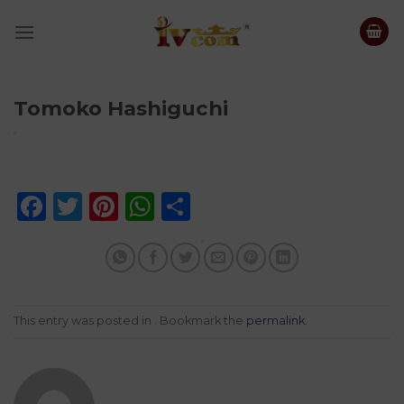
Skip
to
content
Tomoko Hashiguchi
Facebook
Twitter
Pinterest
WhatsApp
Share
This entry was posted in . Bookmark the
permalink
.