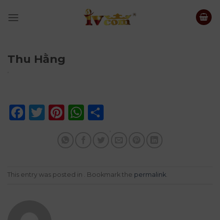
Skip
to
content
Thu Hằng
Facebook
Twitter
Pinterest
WhatsApp
Share
This entry was posted in . Bookmark the
permalink
.