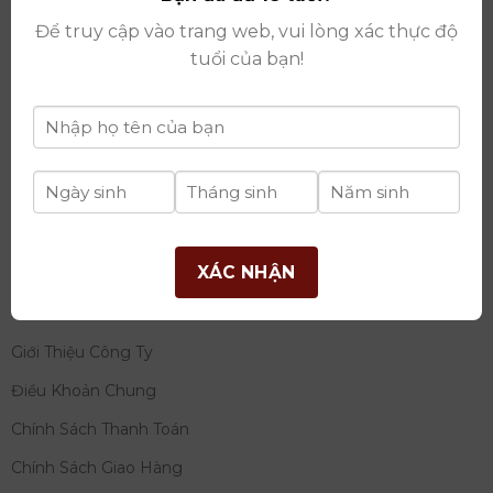
thay đổi lần thứ 17 ngày 06/08/2025
Để truy cập vào trang web, vui lòng xác thực độ
Giấy phép Phân Phối Rượu số
: 529/GP-BCT do Bộ
tuổi của bạn!
Công Thương cấp ngày 14/11/2022
Ngân hàng:
Ngân hàng TMCP Đầu tư và phát triển
Việt Nam (BIDV)
Chủ TK:
Công ty cổ phần thương mại dịch vụ và đầu
tư quốc tế Ý-Việt
Số tài khoản:
2120272308
Chi nhánh:
Tây Hồ, TP Hà Nội
XÁC NHẬN
THÔNG TIN
Giới Thiệu Công Ty
Điều Khoản Chung
Chính Sách Thanh Toán
Chính Sách Giao Hàng