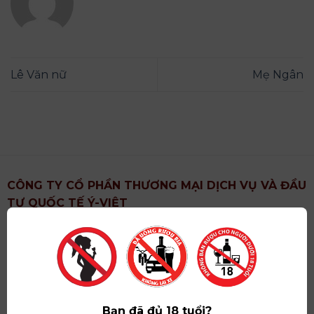
Lê Văn nữ
Mẹ Ngân
CÔNG TY CỔ PHẦN THƯƠNG MẠI DỊCH VỤ VÀ ĐẦU
TƯ QUỐC TẾ Ý-VIỆT
Địa chỉ
: Khu 6, Xã Hoài Đức, Thành Phố Hà Nội
Showroom
: Số 09 Phố Liễu Giai, Phường Ngọc Hà,
Thành Phố Hà Nội
Giấy ĐKKD số
: 0102751615 do Sở Tài Chính Thành
Phố Hà Nội cấp lần đầu ngày 07/05/2008,đăng ký
Bạn đã đủ 18 tuổi?