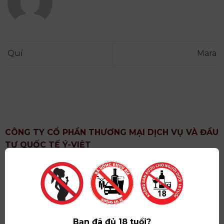
Quí
Mara
CÔNG TY CỔ PHẦN THƯƠNG MẠI DỊCH VỤ VÀ ĐẦU
TƯ QUỐC TẾ Ý-VIỆT
Địa chỉ
: Khu 6, Xã Hoài Đức, Thành Phố Hà Nội
Showroom
: Số 09 Phố Liễu Giai, Phường Ngọc Hà,
Thành Phố Hà Nội
Giấy ĐKKD số
: 0102751615 do Sở Tài Chính Thành
Phố Hà Nội cấp lần đầu ngày 07/05/2008,đăng ký
Bạn đã đủ 18 tuổi?