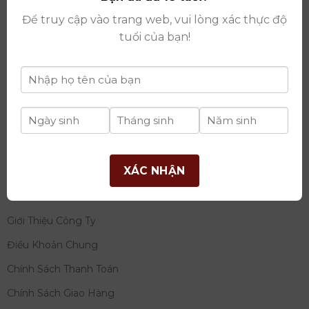
thay đổi lần thứ 17 ngày 06/08/2025
Để truy cập vào trang web, vui lòng xác thực độ
Giấy phép Phân Phối Rượu số
: 529/GP-BCT do Bộ
tuổi của bạn!
Công Thương cấp ngày 14/11/2022
Ngân hàng:
Ngân hàng TMCP Đầu tư và phát triển
Việt Nam (BIDV)
Chủ TK:
Công ty cổ phần thương mại dịch vụ và đầu
tư quốc tế Ý-Việt
Số tài khoản:
2120272308
Chi nhánh:
Tây Hồ, TP Hà Nội
XÁC NHẬN
THÔNG TIN
Giới Thiệu Công Ty
Điều Khoản Chung
Chính Sách Thanh Toán
Chính Sách Giao Hàng