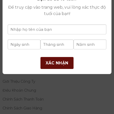
thay đổi lần thứ 17 ngày 06/08/2025
Để truy cập vào trang web, vui lòng xác thực độ
Giấy phép Phân Phối Rượu số
: 529/GP-BCT do Bộ
tuổi của bạn!
Công Thương cấp ngày 14/11/2022
Ngân hàng:
Ngân hàng TMCP Đầu tư và phát triển
Việt Nam (BIDV)
Chủ TK:
Công ty cổ phần thương mại dịch vụ và đầu
tư quốc tế Ý-Việt
Số tài khoản:
2120272308
Chi nhánh:
Tây Hồ, TP Hà Nội
XÁC NHẬN
THÔNG TIN
Giới Thiệu Công Ty
Điều Khoản Chung
Chính Sách Thanh Toán
Chính Sách Giao Hàng