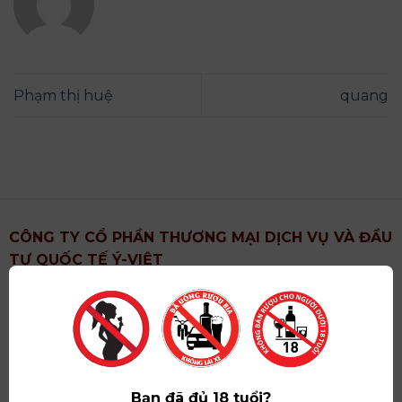
Phạm thị huệ
quang
CÔNG TY CỔ PHẦN THƯƠNG MẠI DỊCH VỤ VÀ ĐẦU
TƯ QUỐC TẾ Ý-VIỆT
Địa chỉ
: Khu 6, Xã Hoài Đức, Thành Phố Hà Nội
Showroom
: Số 09 Phố Liễu Giai, Phường Ngọc Hà,
Thành Phố Hà Nội
Giấy ĐKKD số
: 0102751615 do Sở Tài Chính Thành
Phố Hà Nội cấp lần đầu ngày 07/05/2008,đăng ký
Bạn đã đủ 18 tuổi?