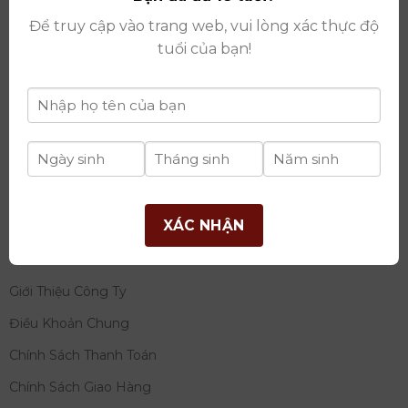
thay đổi lần thứ 17 ngày 06/08/2025
Để truy cập vào trang web, vui lòng xác thực độ
Giấy phép Phân Phối Rượu số
: 529/GP-BCT do Bộ
tuổi của bạn!
Công Thương cấp ngày 14/11/2022
Ngân hàng:
Ngân hàng TMCP Đầu tư và phát triển
Việt Nam (BIDV)
Chủ TK:
Công ty cổ phần thương mại dịch vụ và đầu
tư quốc tế Ý-Việt
Số tài khoản:
2120272308
Chi nhánh:
Tây Hồ, TP Hà Nội
XÁC NHẬN
THÔNG TIN
Giới Thiệu Công Ty
Điều Khoản Chung
Chính Sách Thanh Toán
Chính Sách Giao Hàng