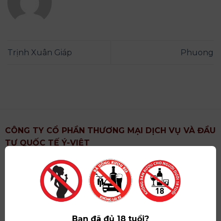
Trịnh Xuân Giáp
Phuong
CÔNG TY CỔ PHẦN THƯƠNG MẠI DỊCH VỤ VÀ ĐẦU
TƯ QUỐC TẾ Ý-VIỆT
Địa chỉ
: Khu 6, Xã Hoài Đức, Thành Phố Hà Nội
Showroom
: Số 09 Phố Liễu Giai, Phường Ngọc Hà,
Thành Phố Hà Nội
Giấy ĐKKD số
: 0102751615 do Sở Tài Chính Thành
Phố Hà Nội cấp lần đầu ngày 07/05/2008,đăng ký
Bạn đã đủ 18 tuổi?