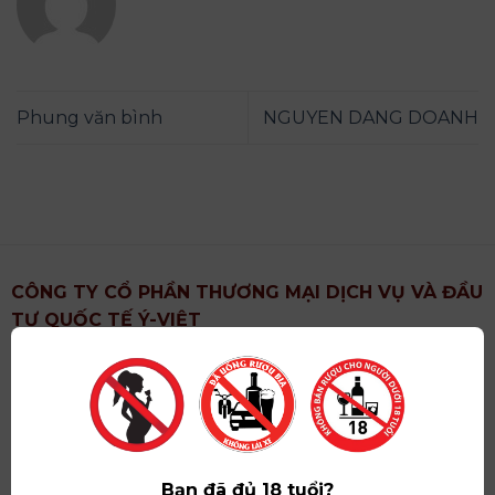
Phung văn bình
NGUYEN DANG DOANH
CÔNG TY CỔ PHẦN THƯƠNG MẠI DỊCH VỤ VÀ ĐẦU
TƯ QUỐC TẾ Ý-VIỆT
Địa chỉ
: Khu 6, Xã Hoài Đức, Thành Phố Hà Nội
Showroom
: Số 09 Phố Liễu Giai, Phường Ngọc Hà,
Thành Phố Hà Nội
Giấy ĐKKD số
: 0102751615 do Sở Tài Chính Thành
Phố Hà Nội cấp lần đầu ngày 07/05/2008,đăng ký
Bạn đã đủ 18 tuổi?