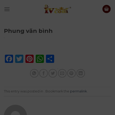
Skip
to
content
Phung văn bình
Facebook
Twitter
Pinterest
WhatsApp
Share
This entry was posted in . Bookmark the
permalink
.