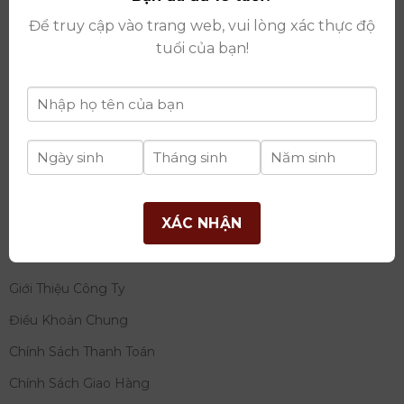
thay đổi lần thứ 17 ngày 06/08/2025
Để truy cập vào trang web, vui lòng xác thực độ
Giấy phép Phân Phối Rượu số
: 529/GP-BCT do Bộ
tuổi của bạn!
Công Thương cấp ngày 14/11/2022
Ngân hàng:
Ngân hàng TMCP Đầu tư và phát triển
Việt Nam (BIDV)
Chủ TK:
Công ty cổ phần thương mại dịch vụ và đầu
tư quốc tế Ý-Việt
Số tài khoản:
2120272308
Chi nhánh:
Tây Hồ, TP Hà Nội
XÁC NHẬN
THÔNG TIN
Giới Thiệu Công Ty
Điều Khoản Chung
Chính Sách Thanh Toán
Chính Sách Giao Hàng