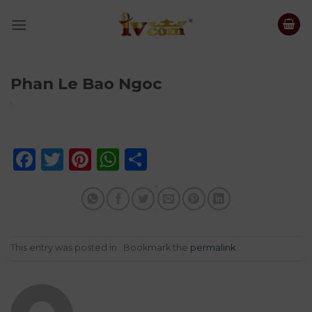
Skip
to
content
Phan Le Bao Ngoc
Facebook
Twitter
Pinterest
WhatsApp
Share
This entry was posted in . Bookmark the
permalink
.