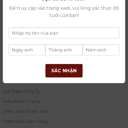
thay đổi lần thứ 17 ngày 06/08/2025
Để truy cập vào trang web, vui lòng xác thực độ
Giấy phép Phân Phối Rượu số
: 529/GP-BCT do Bộ
tuổi của bạn!
Công Thương cấp ngày 14/11/2022
Ngân hàng:
Ngân hàng TMCP Đầu tư và phát triển
Việt Nam (BIDV)
Chủ TK:
Công ty cổ phần thương mại dịch vụ và đầu
tư quốc tế Ý-Việt
Số tài khoản:
2120272308
Chi nhánh:
Tây Hồ, TP Hà Nội
XÁC NHẬN
THÔNG TIN
Giới Thiệu Công Ty
Điều Khoản Chung
Chính Sách Thanh Toán
Chính Sách Giao Hàng