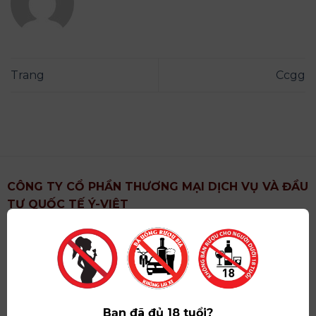
Trang
Ccgg
CÔNG TY CỔ PHẦN THƯƠNG MẠI DỊCH VỤ VÀ ĐẦU
TƯ QUỐC TẾ Ý-VIỆT
Địa chỉ
: Khu 6, Xã Hoài Đức, Thành Phố Hà Nội
Showroom
: Số 09 Phố Liễu Giai, Phường Ngọc Hà,
Thành Phố Hà Nội
Giấy ĐKKD số
: 0102751615 do Sở Tài Chính Thành
Phố Hà Nội cấp lần đầu ngày 07/05/2008,đăng ký
Bạn đã đủ 18 tuổi?