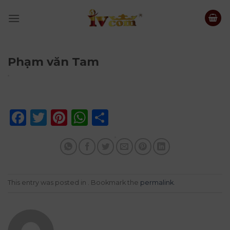
Skip
to
content
Phạm văn Tam
Facebook
Twitter
Pinterest
WhatsApp
Share
This entry was posted in . Bookmark the
permalink
.