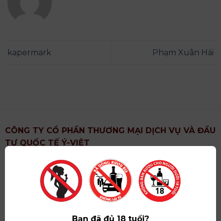
kapermark
Phạm Xuân Hải
CÔNG TY CỔ PHẦN THƯƠNG MẠI DỊCH VỤ VÀ ĐẦU
TƯ QUỐC TẾ Ý-VIỆT
Địa chỉ
: Khu 6, Xã Hoài Đức, Thành Phố Hà Nội
Showroom
: Số 09 Phố Liễu Giai, Phường Ngọc Hà,
Thành Phố Hà Nội
Giấy ĐKKD số
: 0102751615 do Sở Tài Chính Thành
Phố Hà Nội cấp lần đầu ngày 07/05/2008,đăng ký
Bạn đã đủ 18 tuổi?