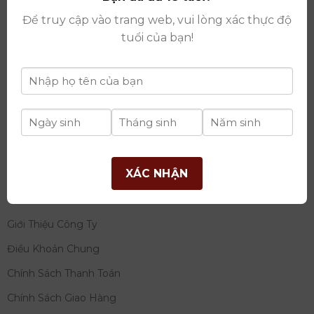
thay đổi lần thứ 17 ngày 06/08/2025
Để truy cập vào trang web, vui lòng xác thực độ
Giấy phép Phân Phối Rượu số
: 529/GP-BCT do Bộ
tuổi của bạn!
Công Thương cấp ngày 14/11/2022
Ngân hàng:
Ngân hàng TMCP Đầu tư và phát triển
Việt Nam (BIDV)
Chủ TK:
Công ty cổ phần thương mại dịch vụ và đầu
tư quốc tế Ý-Việt
Số tài khoản:
2120272308
Chi nhánh:
Tây Hồ, TP Hà Nội
XÁC NHẬN
THÔNG TIN
Giới Thiệu Công Ty
Điều Khoản Chung
Chính Sách Thanh Toán
Chính Sách Giao Hàng