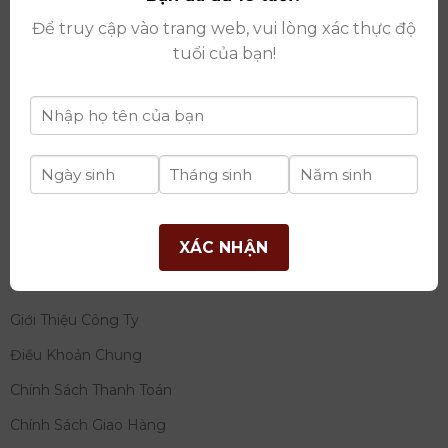
thay đổi lần thứ 17 ngày 06/08/2025
Để truy cập vào trang web, vui lòng xác thực độ
Giấy phép Phân Phối Rượu số
: 529/GP-BCT do Bộ
tuổi của bạn!
Công Thương cấp ngày 14/11/2022
Ngân hàng:
Ngân hàng TMCP Đầu tư và phát triển
Việt Nam (BIDV)
Chủ TK:
Công ty cổ phần thương mại dịch vụ và đầu
tư quốc tế Ý-Việt
Số tài khoản:
2120272308
Chi nhánh:
Tây Hồ, TP Hà Nội
XÁC NHẬN
THÔNG TIN
Giới Thiệu Công Ty
Điều Khoản Chung
Chính Sách Thanh Toán
Chính Sách Giao Hàng