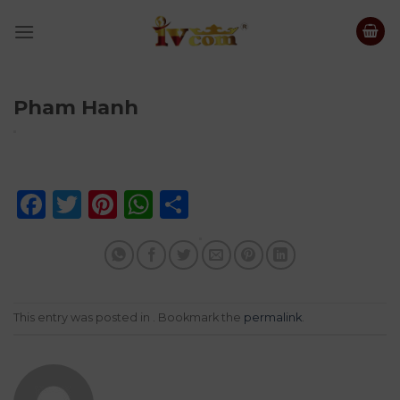
Skip
to
content
Pham Hanh
Facebook
Twitter
Pinterest
WhatsApp
Share
This entry was posted in . Bookmark the
permalink
.