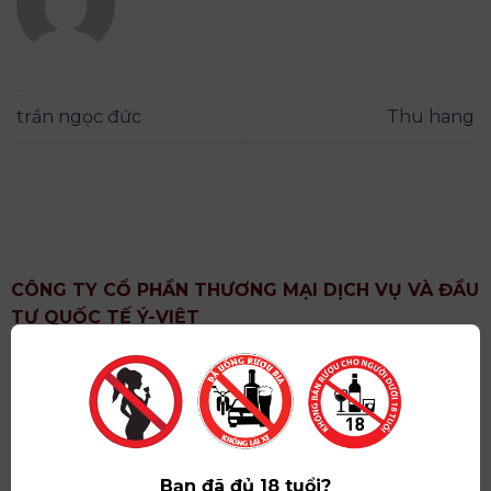
trần ngọc đức
Thu hang
CÔNG TY CỔ PHẦN THƯƠNG MẠI DỊCH VỤ VÀ ĐẦU
TƯ QUỐC TẾ Ý-VIỆT
Địa chỉ
: Khu 6, Xã Hoài Đức, Thành Phố Hà Nội
Showroom
: Số 09 Phố Liễu Giai, Phường Ngọc Hà,
Thành Phố Hà Nội
Giấy ĐKKD số
: 0102751615 do Sở Tài Chính Thành
Phố Hà Nội cấp lần đầu ngày 07/05/2008,đăng ký
Bạn đã đủ 18 tuổi?