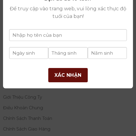
thay đổi lần thứ 17 ngày 06/08/2025
Để truy cập vào trang web, vui lòng xác thực độ
Giấy phép Phân Phối Rượu số
: 529/GP-BCT do Bộ
tuổi của bạn!
Công Thương cấp ngày 14/11/2022
Ngân hàng:
Ngân hàng TMCP Đầu tư và phát triển
Việt Nam (BIDV)
Chủ TK:
Công ty cổ phần thương mại dịch vụ và đầu
tư quốc tế Ý-Việt
Số tài khoản:
2120272308
Chi nhánh:
Tây Hồ, TP Hà Nội
XÁC NHẬN
THÔNG TIN
Giới Thiệu Công Ty
Điều Khoản Chung
Chính Sách Thanh Toán
Chính Sách Giao Hàng