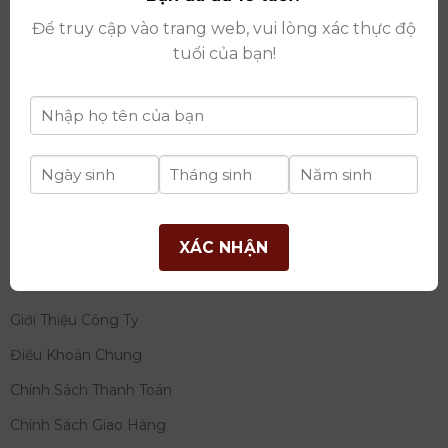
thay đổi lần thứ 17 ngày 06/08/2025
Để truy cập vào trang web, vui lòng xác thực độ
Giấy phép Phân Phối Rượu số
: 529/GP-BCT do Bộ
tuổi của bạn!
Công Thương cấp ngày 14/11/2022
Ngân hàng:
Ngân hàng TMCP Đầu tư và phát triển
Việt Nam (BIDV)
Chủ TK:
Công ty cổ phần thương mại dịch vụ và đầu
tư quốc tế Ý-Việt
Số tài khoản:
2120272308
Chi nhánh:
Tây Hồ, TP Hà Nội
XÁC NHẬN
THÔNG TIN
Giới Thiệu Công Ty
Điều Khoản Chung
Chính Sách Thanh Toán
Chính Sách Giao Hàng