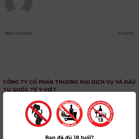
dea dwwss
khanh
CÔNG TY CỔ PHẦN THƯƠNG MẠI DỊCH VỤ VÀ ĐẦU
TƯ QUỐC TẾ Ý-VIỆT
Địa chỉ
: Khu 6, Xã Hoài Đức, Thành Phố Hà Nội
Showroom
: Số 09 Phố Liễu Giai, Phường Ngọc Hà,
Thành Phố Hà Nội
Giấy ĐKKD số
: 0102751615 do Sở Tài Chính Thành
Phố Hà Nội cấp lần đầu ngày 07/05/2008,đăng ký
Bạn đã đủ 18 tuổi?