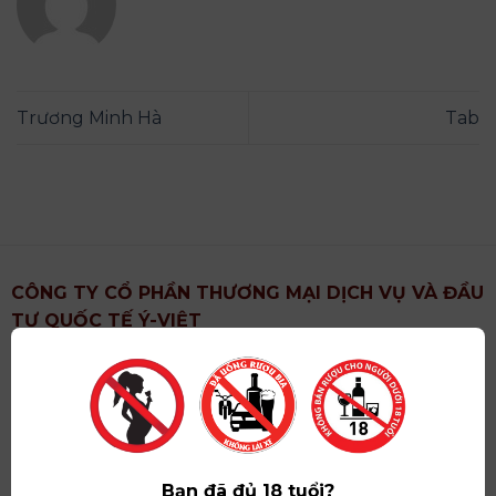
Trương Minh Hà
Tab
CÔNG TY CỔ PHẦN THƯƠNG MẠI DỊCH VỤ VÀ ĐẦU
TƯ QUỐC TẾ Ý-VIỆT
Địa chỉ
: Khu 6, Xã Hoài Đức, Thành Phố Hà Nội
Showroom
: Số 09 Phố Liễu Giai, Phường Ngọc Hà,
Thành Phố Hà Nội
Giấy ĐKKD số
: 0102751615 do Sở Tài Chính Thành
Phố Hà Nội cấp lần đầu ngày 07/05/2008,đăng ký
Bạn đã đủ 18 tuổi?