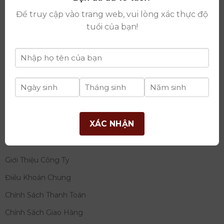
thay đổi lần thứ 17 ngày 06/08/2025
Để truy cập vào trang web, vui lòng xác thực độ
Giấy phép Phân Phối Rượu số
: 529/GP-BCT do Bộ
tuổi của bạn!
Công Thương cấp ngày 14/11/2022
Ngân hàng:
Ngân hàng TMCP Đầu tư và phát triển
Việt Nam (BIDV)
Chủ TK:
Công ty cổ phần thương mại dịch vụ và đầu
tư quốc tế Ý-Việt
Số tài khoản:
2120272308
Chi nhánh:
Tây Hồ, TP Hà Nội
XÁC NHẬN
THÔNG TIN
Giới Thiệu Công Ty
Điều Khoản Chung
Chính Sách Thanh Toán
Chính Sách Giao Hàng