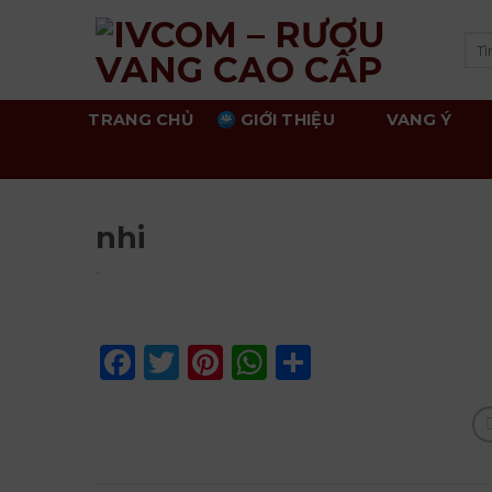
Skip
to
Tì
kiế
content
TRANG CHỦ
GIỚI THIỆU
VANG Ý
nhi
Facebook
Twitter
Pinterest
WhatsApp
Share