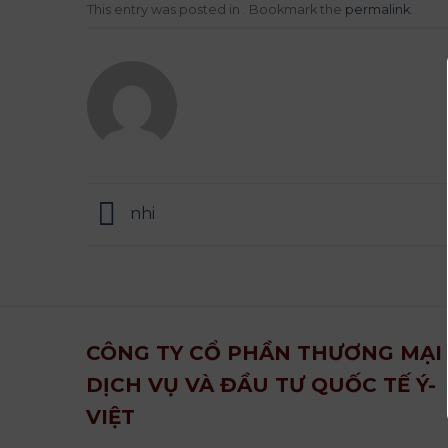
This entry was posted in . Bookmark the
permalink
.
nhi
CÔNG TY CỔ PHẦN THƯƠNG MẠI
DỊCH VỤ VÀ ĐẦU TƯ QUỐC TẾ Ý-
VIỆT