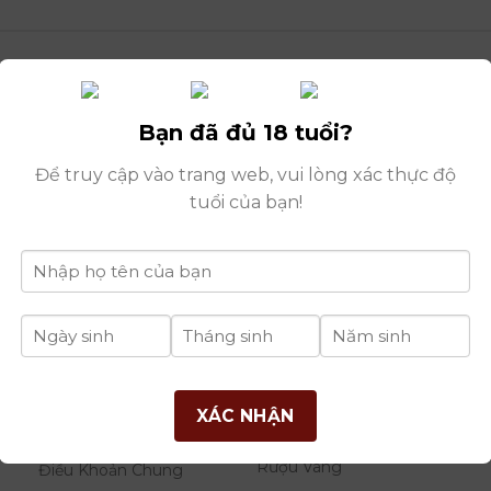
Bạn đã đủ 18 tuổi?
Để truy cập vào trang web, vui lòng xác thực độ
tuổi của bạn!
THÔNG TIN
DANH MỤC
B
XÁC NHẬN
RƯỢU
Giới Thiệu Công Ty
Rượu Vang
Điều Khoản Chung