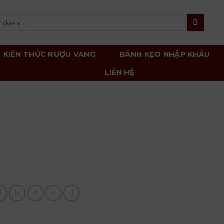
m
m:
KIẾN THỨC RƯỢU VANG
BÁNH KẸO NHẬP KHẨU
LIÊN HỆ