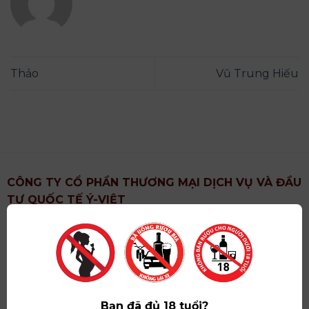
Thảo
Vũ Trung Hiếu
CÔNG TY CỔ PHẦN THƯƠNG MẠI DỊCH VỤ VÀ ĐẦU
TƯ QUỐC TẾ Ý-VIỆT
Địa chỉ
: Khu 6, Xã Hoài Đức, Thành Phố Hà Nội
Showroom
: Số 09 Phố Liễu Giai, Phường Ngọc Hà,
Thành Phố Hà Nội
Giấy ĐKKD số
: 0102751615 do Sở Tài Chính Thành
Phố Hà Nội cấp lần đầu ngày 07/05/2008,đăng ký
Bạn đã đủ 18 tuổi?