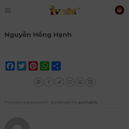
Skip
to
content
Nguyễn Hồng Hạnh
Facebook
Twitter
Pinterest
WhatsApp
Share
This entry was posted in . Bookmark the
permalink
.