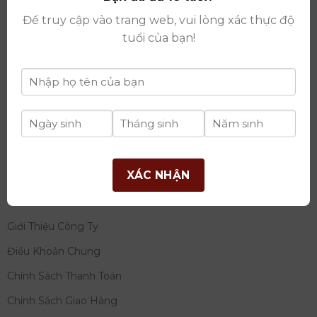
thay đổi lần thứ 17 ngày 06/08/2025
Để truy cập vào trang web, vui lòng xác thực độ
Giấy phép Phân Phối Rượu số
: 529/GP-BCT do Bộ
tuổi của bạn!
Công Thương cấp ngày 14/11/2022
Ngân hàng:
Ngân hàng TMCP Đầu tư và phát triển
Việt Nam (BIDV)
Chủ TK:
Công ty cổ phần thương mại dịch vụ và đầu
tư quốc tế Ý-Việt
Số tài khoản:
2120272308
Chi nhánh:
Tây Hồ, TP Hà Nội
XÁC NHẬN
THÔNG TIN
Giới Thiệu Công Ty
Điều Khoản Chung
Chính Sách Thanh Toán
Chính Sách Giao Hàng