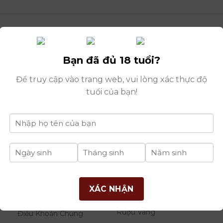
Bạn đã đủ 18 tuổi?
Để truy cập vào trang web, vui lòng xác thực độ
tuổi của bạn!
Huo
THÔNG TIN
DANH MỤC
B
XÁC NHẬN
RƯỢU
Giới Thiệu Công Ty
Rượu Vang
Điều Khoản Chung