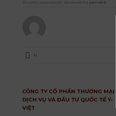
This entry was posted in . Bookmark the
permalink
.
H
CÔNG TY CỔ PHẦN THƯƠNG MẠI
DỊCH VỤ VÀ ĐẦU TƯ QUỐC TẾ Ý-
VIỆT