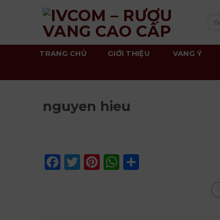
Skip
to
Tì
kiế
content
TRANG CHỦ
GIỚI THIỆU
VANG Ý
nguyen hieu
Facebook
Twitter
Pinterest
WhatsApp
Share