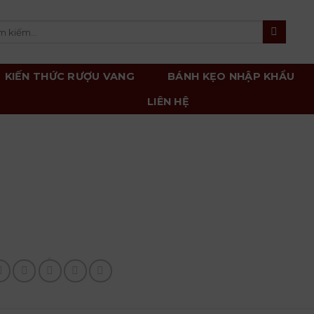
m
m:
KIẾN THỨC RƯỢU VANG
BÁNH KẸO NHẬP KHẨU
LIÊN HỆ