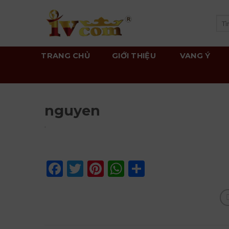
Skip
to
Tì
kiế
content
TRANG CHỦ
GIỚI THIỆU
VANG Ý
nguyen
Facebook
Twitter
Pinterest
WhatsApp
Share