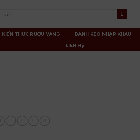
m
m:
KIẾN THỨC RƯỢU VANG
BÁNH KẸO NHẬP KHẨU
LIÊN HỆ