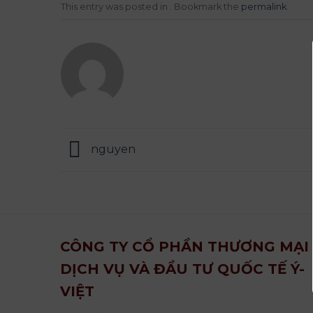
This entry was posted in . Bookmark the
permalink
.
nguyen
CÔNG TY CỔ PHẦN THƯƠNG MẠI
DỊCH VỤ VÀ ĐẦU TƯ QUỐC TẾ Ý-
VIỆT