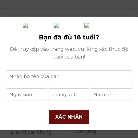
Bạn đã đủ 18 tuổi?
Để truy cập vào trang web, vui lòng xác thực độ
tuổi của bạn!
nguy
THÔNG TIN
DANH MỤC
B
XÁC NHẬN
RƯỢU
Giới Thiệu Công Ty
Rượu Vang
Điều Khoản Chung