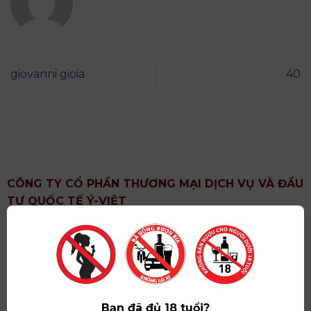
giovanni gioia
40
CÔNG TY CỔ PHẦN THƯƠNG MẠI DỊCH VỤ VÀ ĐẦU
TƯ QUỐC TẾ Ý-VIỆT
Địa chỉ
: Khu 6, Xã Hoài Đức, Thành Phố Hà Nội
Showroom
: Số 09 Phố Liễu Giai, Phường Ngọc Hà,
Thành Phố Hà Nội
Giấy ĐKKD số
: 0102751615 do Sở Tài Chính Thành
Phố Hà Nội cấp lần đầu ngày 07/05/2008,đăng ký
Bạn đã đủ 18 tuổi?