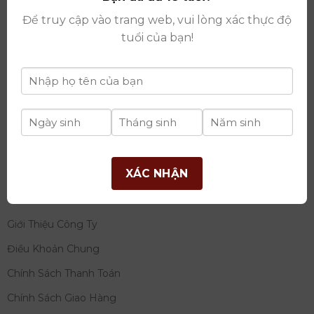
thay đổi lần thứ 17 ngày 06/08/2025
Để truy cập vào trang web, vui lòng xác thực độ
Giấy phép Phân Phối Rượu số
: 529/GP-BCT do Bộ
tuổi của bạn!
Công Thương cấp ngày 14/11/2022
Ngân hàng:
Ngân hàng TMCP Đầu tư và phát triển
Việt Nam (BIDV)
Chủ TK:
Công ty cổ phần thương mại dịch vụ và đầu
tư quốc tế Ý-Việt
Số tài khoản:
2120272308
Chi nhánh:
Tây Hồ, TP Hà Nội
XÁC NHẬN
THÔNG TIN
Giới Thiệu Công Ty
Điều Khoản Chung
Chính Sách Thanh Toán
Chính Sách Giao Hàng