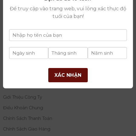
thay đổi lần thứ 17 ngày 06/08/2025
Để truy cập vào trang web, vui lòng xác thực độ
Giấy phép Phân Phối Rượu số
: 529/GP-BCT do Bộ
tuổi của bạn!
Công Thương cấp ngày 14/11/2022
Ngân hàng:
Ngân hàng TMCP Đầu tư và phát triển
Việt Nam (BIDV)
Chủ TK:
Công ty cổ phần thương mại dịch vụ và đầu
tư quốc tế Ý-Việt
Số tài khoản:
2120272308
Chi nhánh:
Tây Hồ, TP Hà Nội
XÁC NHẬN
THÔNG TIN
Giới Thiệu Công Ty
Điều Khoản Chung
Chính Sách Thanh Toán
Chính Sách Giao Hàng