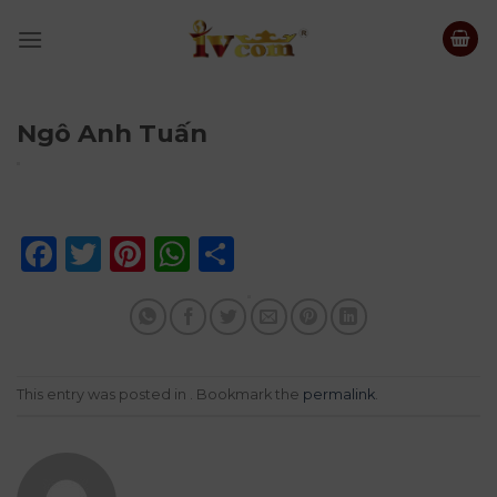
Skip
to
content
Ngô Anh Tuấn
Facebook
Twitter
Pinterest
WhatsApp
Share
This entry was posted in . Bookmark the
permalink
.