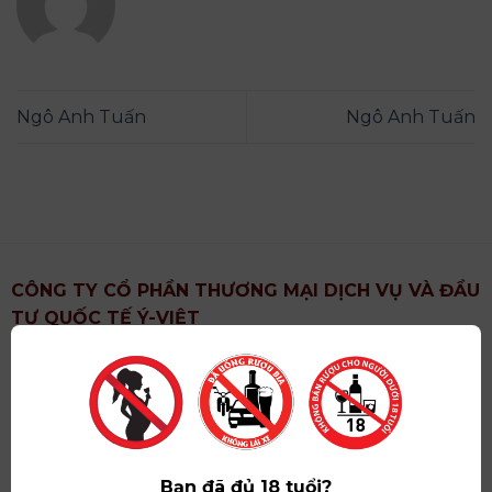
Ngô Anh Tuấn
Ngô Anh Tuấn
CÔNG TY CỔ PHẦN THƯƠNG MẠI DỊCH VỤ VÀ ĐẦU
TƯ QUỐC TẾ Ý-VIỆT
Địa chỉ
: Khu 6, Xã Hoài Đức, Thành Phố Hà Nội
Showroom
: Số 09 Phố Liễu Giai, Phường Ngọc Hà,
Thành Phố Hà Nội
Giấy ĐKKD số
: 0102751615 do Sở Tài Chính Thành
Phố Hà Nội cấp lần đầu ngày 07/05/2008,đăng ký
Bạn đã đủ 18 tuổi?