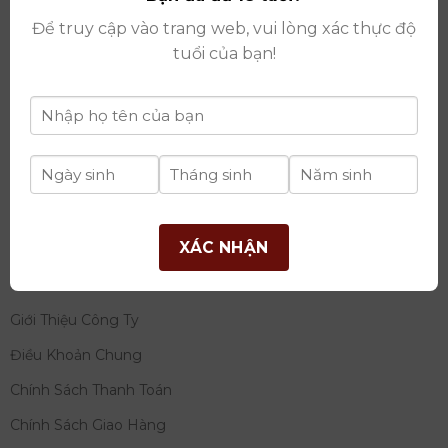
thay đổi lần thứ 17 ngày 06/08/2025
Để truy cập vào trang web, vui lòng xác thực độ
Giấy phép Phân Phối Rượu số
: 529/GP-BCT do Bộ
tuổi của bạn!
Công Thương cấp ngày 14/11/2022
Ngân hàng:
Ngân hàng TMCP Đầu tư và phát triển
Việt Nam (BIDV)
Chủ TK:
Công ty cổ phần thương mại dịch vụ và đầu
tư quốc tế Ý-Việt
Số tài khoản:
2120272308
Chi nhánh:
Tây Hồ, TP Hà Nội
XÁC NHẬN
THÔNG TIN
Giới Thiệu Công Ty
Điều Khoản Chung
Chính Sách Thanh Toán
Chính Sách Giao Hàng