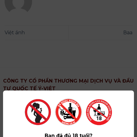
Việt ánh
Ваа
CÔNG TY CỔ PHẦN THƯƠNG MẠI DỊCH VỤ VÀ ĐẦU
TƯ QUỐC TẾ Ý-VIỆT
Địa chỉ
: Khu 6, Xã Hoài Đức, Thành Phố Hà Nội
Showroom
: Số 09 Phố Liễu Giai, Phường Ngọc Hà,
Thành Phố Hà Nội
Giấy ĐKKD số
: 0102751615 do Sở Tài Chính Thành
Phố Hà Nội cấp lần đầu ngày 07/05/2008,đăng ký
Bạn đã đủ 18 tuổi?