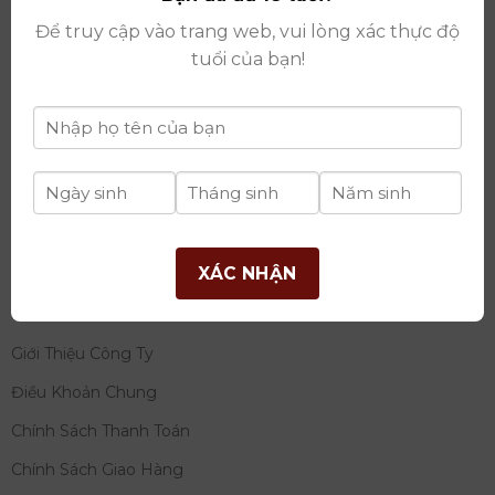
thay đổi lần thứ 17 ngày 06/08/2025
Để truy cập vào trang web, vui lòng xác thực độ
Giấy phép Phân Phối Rượu số
: 529/GP-BCT do Bộ
tuổi của bạn!
Công Thương cấp ngày 14/11/2022
Ngân hàng:
Ngân hàng TMCP Đầu tư và phát triển
Việt Nam (BIDV)
Chủ TK:
Công ty cổ phần thương mại dịch vụ và đầu
tư quốc tế Ý-Việt
Số tài khoản:
2120272308
Chi nhánh:
Tây Hồ, TP Hà Nội
XÁC NHẬN
THÔNG TIN
Giới Thiệu Công Ty
Điều Khoản Chung
Chính Sách Thanh Toán
Chính Sách Giao Hàng