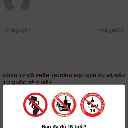
Mr Nguyễn
Mr Nguyễn
CÔNG TY CỔ PHẦN THƯƠNG MẠI DỊCH VỤ VÀ ĐẦU
TƯ QUỐC TẾ Ý-VIỆT
Địa chỉ
: Khu 6, Xã Hoài Đức, Thành Phố Hà Nội
Showroom
: Số 09 Phố Liễu Giai, Phường Ngọc Hà,
Thành Phố Hà Nội
Giấy ĐKKD số
: 0102751615 do Sở Tài Chính Thành
Phố Hà Nội cấp lần đầu ngày 07/05/2008,đăng ký
Bạn đã đủ 18 tuổi?