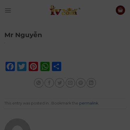
Skip
to
content
Mr Nguyễn
Facebook
Twitter
Pinterest
WhatsApp
Share
This entry was posted in . Bookmark the
permalink
.