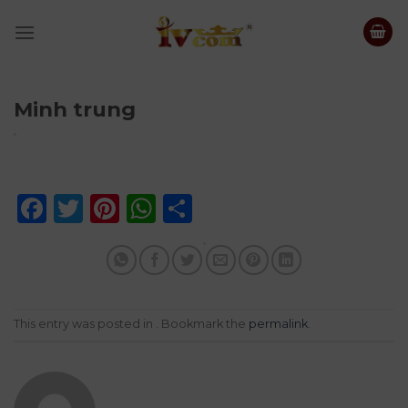
Skip
to
content
Minh trung
Facebook
Twitter
Pinterest
WhatsApp
Share
This entry was posted in . Bookmark the
permalink
.