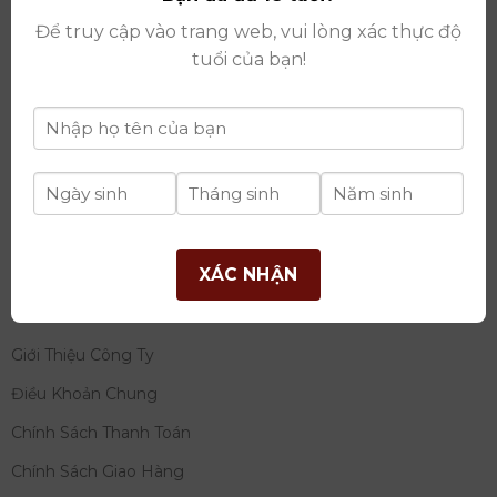
thay đổi lần thứ 17 ngày 06/08/2025
Để truy cập vào trang web, vui lòng xác thực độ
Giấy phép Phân Phối Rượu số
: 529/GP-BCT do Bộ
tuổi của bạn!
Công Thương cấp ngày 14/11/2022
Ngân hàng:
Ngân hàng TMCP Đầu tư và phát triển
Việt Nam (BIDV)
Chủ TK:
Công ty cổ phần thương mại dịch vụ và đầu
tư quốc tế Ý-Việt
Số tài khoản:
2120272308
Chi nhánh:
Tây Hồ, TP Hà Nội
XÁC NHẬN
THÔNG TIN
Giới Thiệu Công Ty
Điều Khoản Chung
Chính Sách Thanh Toán
Chính Sách Giao Hàng