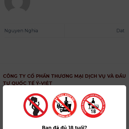
Nguyen Nghia
Dat
CÔNG TY CỔ PHẦN THƯƠNG MẠI DỊCH VỤ VÀ ĐẦU
TƯ QUỐC TẾ Ý-VIỆT
Địa chỉ
: Khu 6, Xã Hoài Đức, Thành Phố Hà Nội
Showroom
: Số 09 Phố Liễu Giai, Phường Ngọc Hà,
Thành Phố Hà Nội
Giấy ĐKKD số
: 0102751615 do Sở Tài Chính Thành
Phố Hà Nội cấp lần đầu ngày 07/05/2008,đăng ký
Bạn đã đủ 18 tuổi?