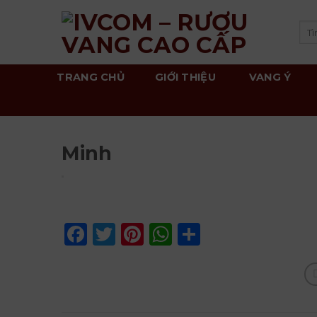
Skip
to
Tì
kiế
content
TRANG CHỦ
GIỚI THIỆU
VANG Ý
Minh
Facebook
Twitter
Pinterest
WhatsApp
Share