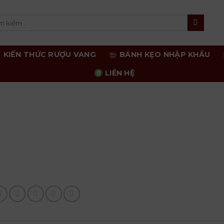
m
m:
KIẾN THỨC RƯỢU VANG
BÁNH KẸO NHẬP KHẨU
LIÊN HỆ