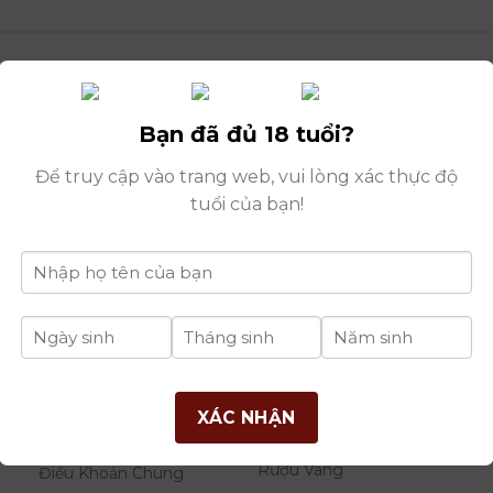
Bạn đã đủ 18 tuổi?
Để truy cập vào trang web, vui lòng xác thực độ
tuổi của bạn!
Tù
THÔNG TIN
DANH MỤC
B
XÁC NHẬN
RƯỢU
Giới Thiệu Công Ty
Rượu Vang
Điều Khoản Chung