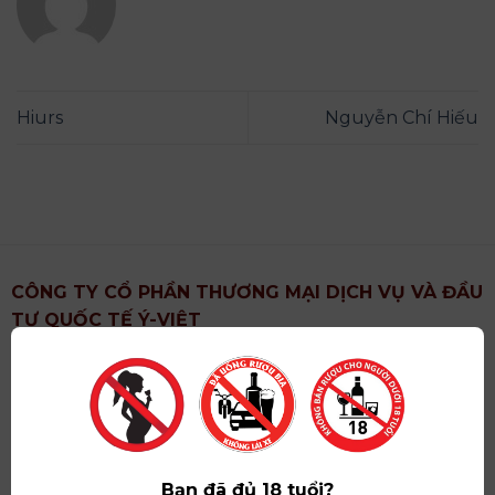
Hiurs
Nguyễn Chí Hiếu
CÔNG TY CỔ PHẦN THƯƠNG MẠI DỊCH VỤ VÀ ĐẦU
TƯ QUỐC TẾ Ý-VIỆT
Địa chỉ
: Khu 6, Xã Hoài Đức, Thành Phố Hà Nội
Showroom
: Số 09 Phố Liễu Giai, Phường Ngọc Hà,
Thành Phố Hà Nội
Giấy ĐKKD số
: 0102751615 do Sở Tài Chính Thành
Phố Hà Nội cấp lần đầu ngày 07/05/2008,đăng ký
Bạn đã đủ 18 tuổi?