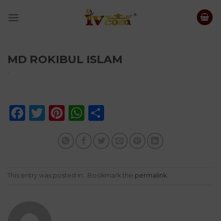
Skip
to
content
MD ROKIBUL ISLAM
Facebook
Twitter
Pinterest
WhatsApp
Share
This entry was posted in . Bookmark the
permalink
.