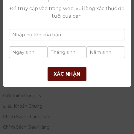
thay đổi lần thứ 17 ngày 06/08/2025
Để truy cập vào trang web, vui lòng xác thực độ
Giấy phép Phân Phối Rượu số
: 529/GP-BCT do Bộ
tuổi của bạn!
Công Thương cấp ngày 14/11/2022
Ngân hàng:
Ngân hàng TMCP Đầu tư và phát triển
Việt Nam (BIDV)
Chủ TK:
Công ty cổ phần thương mại dịch vụ và đầu
tư quốc tế Ý-Việt
Số tài khoản:
2120272308
Chi nhánh:
Tây Hồ, TP Hà Nội
XÁC NHẬN
THÔNG TIN
Giới Thiệu Công Ty
Điều Khoản Chung
Chính Sách Thanh Toán
Chính Sách Giao Hàng