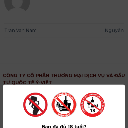
Tran Van Nam
Nguyên
CÔNG TY CỔ PHẦN THƯƠNG MẠI DỊCH VỤ VÀ ĐẦU
TƯ QUỐC TẾ Ý-VIỆT
Địa chỉ
: Khu 6, Xã Hoài Đức, Thành Phố Hà Nội
Showroom
: Số 09 Phố Liễu Giai, Phường Ngọc Hà,
Thành Phố Hà Nội
Giấy ĐKKD số
: 0102751615 do Sở Tài Chính Thành
Phố Hà Nội cấp lần đầu ngày 07/05/2008,đăng ký
Bạn đã đủ 18 tuổi?