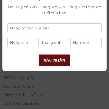
thay đổi lần thứ 17 ngày 06/08/2025
Để truy cập vào trang web, vui lòng xác thực độ
Giấy phép Phân Phối Rượu số
: 529/GP-BCT do Bộ
tuổi của bạn!
Công Thương cấp ngày 14/11/2022
Ngân hàng:
Ngân hàng TMCP Đầu tư và phát triển
Việt Nam (BIDV)
Chủ TK:
Công ty cổ phần thương mại dịch vụ và đầu
tư quốc tế Ý-Việt
Số tài khoản:
2120272308
Chi nhánh:
Tây Hồ, TP Hà Nội
XÁC NHẬN
THÔNG TIN
Giới Thiệu Công Ty
Điều Khoản Chung
Chính Sách Thanh Toán
Chính Sách Giao Hàng