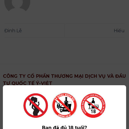
Đinh Lễ
Hiếu
CÔNG TY CỔ PHẦN THƯƠNG MẠI DỊCH VỤ VÀ ĐẦU
TƯ QUỐC TẾ Ý-VIỆT
Địa chỉ
: Khu 6, Xã Hoài Đức, Thành Phố Hà Nội
Showroom
: Số 09 Phố Liễu Giai, Phường Ngọc Hà,
Thành Phố Hà Nội
Giấy ĐKKD số
: 0102751615 do Sở Tài Chính Thành
Phố Hà Nội cấp lần đầu ngày 07/05/2008,đăng ký
Bạn đã đủ 18 tuổi?