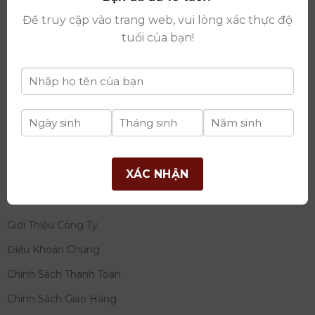
thay đổi lần thứ 17 ngày 06/08/2025
Để truy cập vào trang web, vui lòng xác thực độ
Giấy phép Phân Phối Rượu số
: 529/GP-BCT do Bộ
tuổi của bạn!
Công Thương cấp ngày 14/11/2022
Ngân hàng:
Ngân hàng TMCP Đầu tư và phát triển
Việt Nam (BIDV)
Chủ TK:
Công ty cổ phần thương mại dịch vụ và đầu
tư quốc tế Ý-Việt
Số tài khoản:
2120272308
Chi nhánh:
Tây Hồ, TP Hà Nội
XÁC NHẬN
THÔNG TIN
Giới Thiệu Công Ty
Điều Khoản Chung
Chính Sách Thanh Toán
Chính Sách Giao Hàng