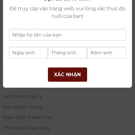
thay đổi lần thứ 17 ngày 06/08/2025
Để truy cập vào trang web, vui lòng xác thực độ
Giấy phép Phân Phối Rượu số
: 529/GP-BCT do Bộ
tuổi của bạn!
Công Thương cấp ngày 14/11/2022
Ngân hàng:
Ngân hàng TMCP Đầu tư và phát triển
Việt Nam (BIDV)
Chủ TK:
Công ty cổ phần thương mại dịch vụ và đầu
tư quốc tế Ý-Việt
Số tài khoản:
2120272308
Chi nhánh:
Tây Hồ, TP Hà Nội
XÁC NHẬN
THÔNG TIN
Giới Thiệu Công Ty
Điều Khoản Chung
Chính Sách Thanh Toán
Chính Sách Giao Hàng