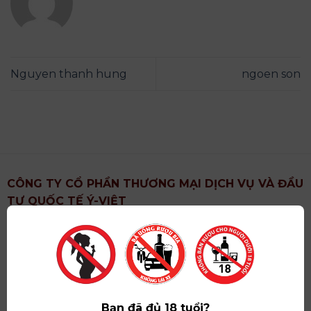
Nguyen thanh hung
ngoen son
CÔNG TY CỔ PHẦN THƯƠNG MẠI DỊCH VỤ VÀ ĐẦU
TƯ QUỐC TẾ Ý-VIỆT
Địa chỉ
: Khu 6, Xã Hoài Đức, Thành Phố Hà Nội
Showroom
: Số 09 Phố Liễu Giai, Phường Ngọc Hà,
Thành Phố Hà Nội
Giấy ĐKKD số
: 0102751615 do Sở Tài Chính Thành
Phố Hà Nội cấp lần đầu ngày 07/05/2008,đăng ký
Bạn đã đủ 18 tuổi?