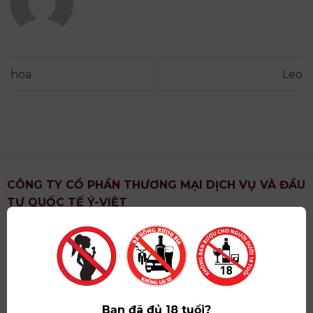
hoa
Leo
CÔNG TY CỔ PHẦN THƯƠNG MẠI DỊCH VỤ VÀ ĐẦU
TƯ QUỐC TẾ Ý-VIỆT
Địa chỉ
: Khu 6, Xã Hoài Đức, Thành Phố Hà Nội
Showroom
: Số 09 Phố Liễu Giai, Phường Ngọc Hà,
Thành Phố Hà Nội
Giấy ĐKKD số
: 0102751615 do Sở Tài Chính Thành
Phố Hà Nội cấp lần đầu ngày 07/05/2008,đăng ký
Bạn đã đủ 18 tuổi?