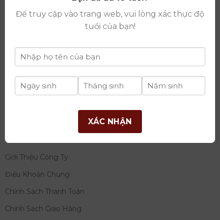
thay đổi lần thứ 17 ngày 06/08/2025
Để truy cập vào trang web, vui lòng xác thực độ
Giấy phép Phân Phối Rượu số
: 529/GP-BCT do Bộ
tuổi của bạn!
Công Thương cấp ngày 14/11/2022
Ngân hàng:
Ngân hàng TMCP Đầu tư và phát triển
Việt Nam (BIDV)
Chủ TK:
Công ty cổ phần thương mại dịch vụ và đầu
tư quốc tế Ý-Việt
Số tài khoản:
2120272308
Chi nhánh:
Tây Hồ, TP Hà Nội
XÁC NHẬN
THÔNG TIN
Giới Thiệu Công Ty
Điều Khoản Chung
Chính Sách Thanh Toán
Chính Sách Giao Hàng